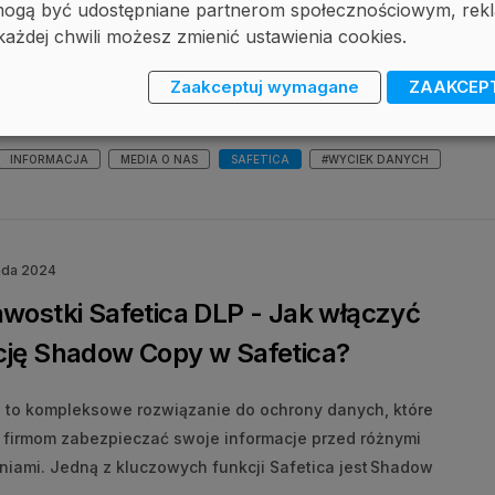
, mogą być udostępniane partnerom społecznościowym, r
cownicy wynoszą dane z firmy? Kiedy robią to najczęściej?
każdej chwili możesz zmienić ustawienia cookies.
metod używają i na czym najczęściej wpadają? To tematy,
ostały poruszone w najnowszym odcinku programu
Zaakceptuj wymagane
ZAAKCEP
ego przez serwis Zaufana Trzecia Strona.
INFORMACJA
MEDIA O NAS
SAFETICA
#WYCIEK DANYCH
ada 2024
wostki Safetica DLP - Jak włączyć
cję Shadow Copy w Safetica?
a to kompleksowe rozwiązanie do ochrony danych, które
firmom zabezpieczać swoje informacje przed różnymi
niami. Jedną z kluczowych funkcji Safetica jest Shadow