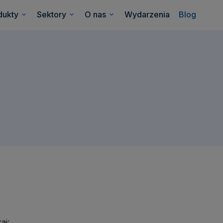
dukty
Sektory
O nas
Wydarzenia
Blog
aj: