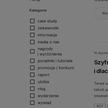
Kategorie
check_box_outline_blank
case study
check_box_outline_blank
ciekawostki
check_box_outline_blank
informacja
check_box_outline_blank
media o nas
nagrody
check_box_outline_blank
10 styczn
i wyróżnienia
check_box_outline_blank
poradniki i tutoriale
Szyfr
check_box_outline_blank
promocja / konkurs
i dla
check_box_outline_blank
raport
check_box_outline_blank
ulotka
Twoje u
check_box_outline_blank
vlog
takich 
check_box_outline_blank
wydarzenie
interne
check_box_outline_blank
wywiad
#DLP