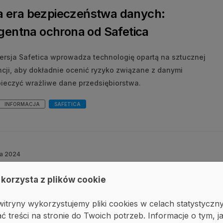
 era bezpieczeństwa danych:
igentna ochrona od Safetica
rsja Safetica wprowadza technologię opartą na sztucznej
ncji, aby dokładnie ocenić ryzyko związane z danymi
pieczyć wrażliwe dane przedsiębiorstwa.
INFORMACJA
SAFETICA
ia 2024
usz Piątek o tym, jak pracownicy
 korzysta z plików cookie
szą dane z firmy - Podcast Rozmowa
itryny wykorzystujemy pliki cookies w celach statystyczn
rolowana
ć treści na stronie do Twoich potrzeb. Informacje o tym, j