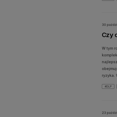
30 paźdz
Czy o
W tym ro
komplek
najleps
obejmuj
ryzyka.
#DLP
23 paźdz