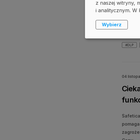
z naszej witryny
Jak pra
i analitycznym. W 
Jakich 
które z
Wybierz
tworzon
#DLP
04 listop
Cieka
funk
Safetic
pomaga 
zagroże