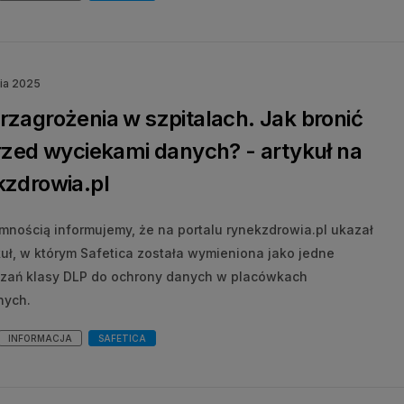
ia 2025
zagrożenia w szpitalach. Jak bronić
rzed wyciekami danych? - artykuł na
kzdrowia.pl
emnością informujemy, że na portalu rynekzdrowia.pl ukazał
kuł, w którym Safetica została wymieniona jako jedne
ązań klasy DLP do ochrony danych w placówkach
nych.
INFORMACJA
SAFETICA