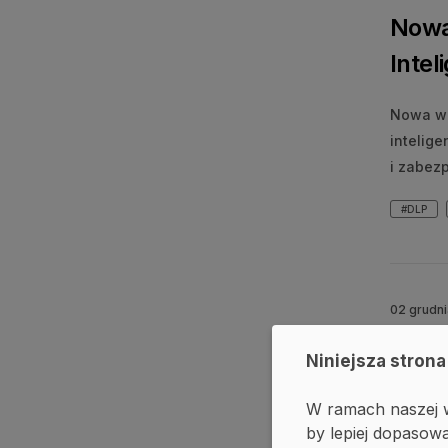
Nowa
Intel
Nowa we
intelige
i zabez
#DLP
02 grudn
Mate
Niniejsza strona
wyno
W ramach naszej w
Kont
by lepiej dopasowa