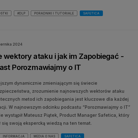
STKI
#DLP
PORADNIKI I TUTORIALE
SAFETICA
iernika 2024
wektory ataku i jak im Zapobiegać -
ast Porozmawiajmy o IT
ejszym dynamicznie zmieniającym się świecie
zpieczeństwa, zrozumienie najnowszych wektorów ataku
utecznych metod ich zapobiegania jest kluczowe dla każdej
acji. W najnowszym odcinku podcastu “Porozmawiajmy o IT”
e wystąpił Mateusz Piątek, Product Manager Safetica, który
ł się swoją ekspercką wiedzą na ten temat.
INFORMACJA
MEDIA O NAS
SAFETICA