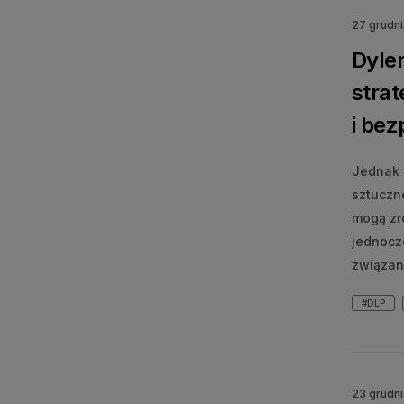
27 grudn
Dylem
stra
i be
Jednak 
sztuczne
mogą zr
jednocz
związan
#DLP
23 grudn