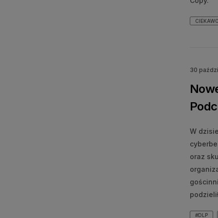
Copy.
CIEKAWO
30 paźdz
Nowe 
Podc
W dzisi
cyberbe
oraz sk
organiz
gościnni
podzieli
#DLP