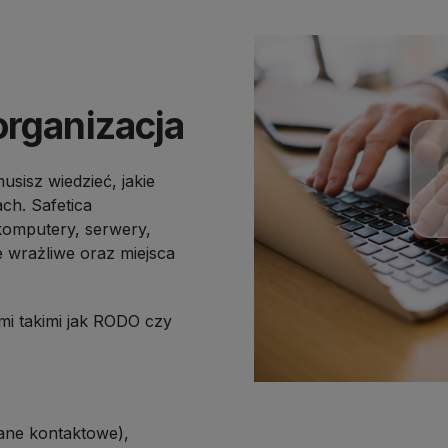
organizacja
sisz wiedzieć, jakie
ach. Safetica
komputery, serwery,
e wrażliwe oraz miejsca
mi takimi jak RODO czy
ane kontaktowe),