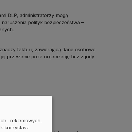
mami DLP, administratorzy mogą
 naruszenia polityk bezpieczeństwa –
danych.
oznaczy fakturę zawierającą dane osobowe
 jej przesłanie poza organizację bez zgody
ych i reklamowych,
ak korzystasz