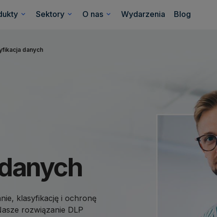
dukty
Sektory
O nas
Wydarzenia
Blog
yfikacja danych
a danych
ie, klasyfikację i ochronę
. Nasze rozwiązanie DLP