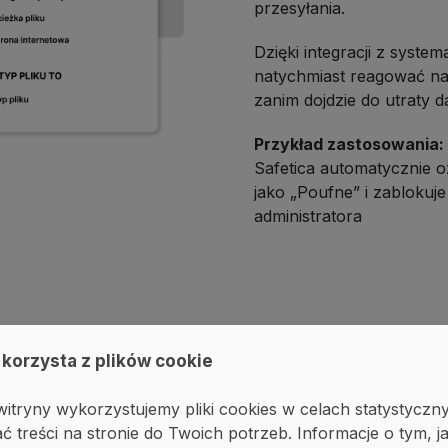
przesyłania.
Dzięki integracji z syste
natychmiast reagować na
zanim dojdzie do utraty 
Przykład zastosowania:
Safetica automatycznie 
jako „Poufne” i zablokuje
administratora
 korzysta z plików cookie
wrażliwych
itryny wykorzystujemy pliki cookies w celach statystyczn
ć treści na stronie do Twoich potrzeb. Informacje o tym, j