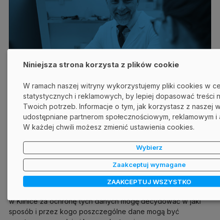
Niniejsza strona korzysta z plików cookie
W ramach naszej witryny wykorzystujemy pliki cookies w c
statystycznych i reklamowych, by lepiej dopasować treści n
Twoich potrzeb. Informacje o tym, jak korzystasz z naszej 
udostępniane partnerom społecznościowym, reklamowym i a
W każdej chwili możesz zmienić ustawienia cookies.
CASE STUDY
SAFETICA
Wybierz
Ochrona danych pacjentów - Case Study -
Zaakceptuj wymagane
GynCentrum
ZAAKCEPTUJ WSZYSTKO
Dzięki rozwiązaniu Safetica, jako osoba odpowiedzialna
w Klinice za ochronę tych danych mogę decydować w jaki
sposób i przez kogo poszczególne dane mogą być