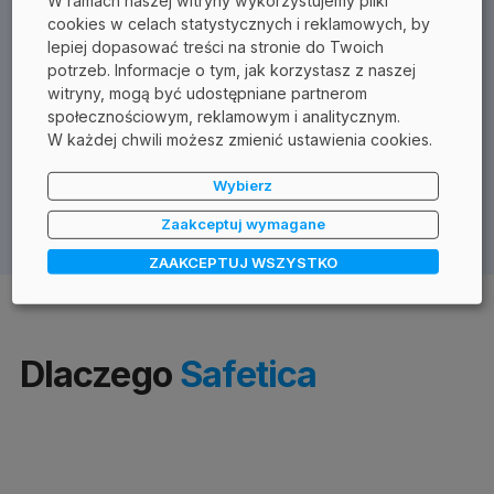
W ramach naszej witryny wykorzystujemy pliki
Własność intelektualna
cookies w celach statystycznych i reklamowych, by
lepiej dopasować treści na stronie do Twoich
potrzeb. Informacje o tym, jak korzystasz z naszej
Tabele aktuarialne (tabele oczekiwanej długości
witryny, mogą być udostępniane partnerom
życia)
społecznościowym, reklamowym i analitycznym.
W każdej chwili możesz zmienić ustawienia cookies.
Szablony polis
Strategia pozyskiwania klientów
Wybierz
Zaakceptuj wymagane
ZAAKCEPTUJ WSZYSTKO
Dlaczego
Safetica