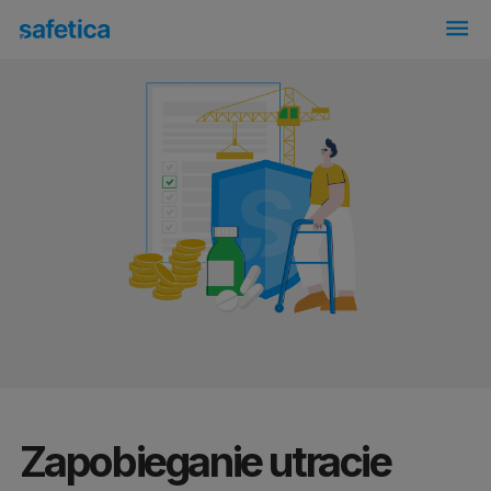
menu
Zapobieganie utracie