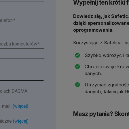
Wypełnij ten krótki 
Dowiedz się, jak Safeti
elefon
dzięki spersonalizowane
oprogramowania.
Korzystając z Safetica, b
iczba komputerów
Szybko wdrożyć i ł
Chronić swoje know
danych.
Utrzymać zgodność 
ściach DAGMA
danych, takimi jak
-maili
(więcej)
Masz pytania? Skonta
niczne
(więcej)