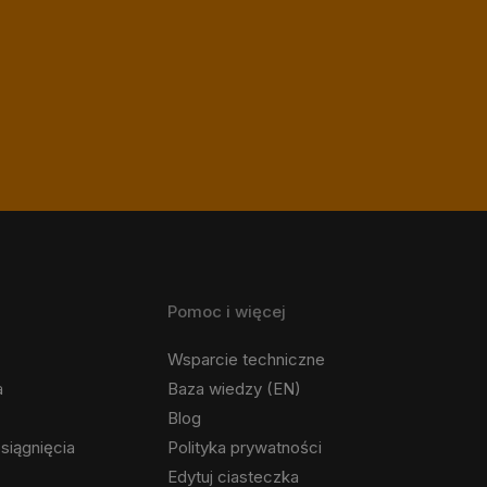
Pomoc i więcej
Wsparcie techniczne
a
Baza wiedzy (EN)
Blog
siągnięcia
Polityka prywatności
Edytuj ciasteczka