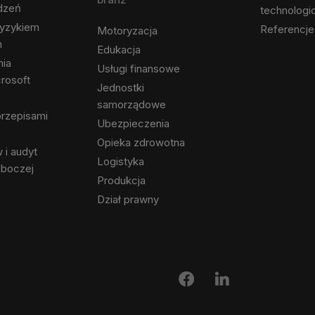
ądzeń
technologi
ryzykiem
Referencje
Motoryzacja
m
Edukacja
nia
Usługi finansowe
rosoft
Jednostki
samorządowe
rzepisami
Ubezpieczenia
Opieka zdrowotna
 i audyt
Logistyka
oboczej
Produkcja
Dział prawny