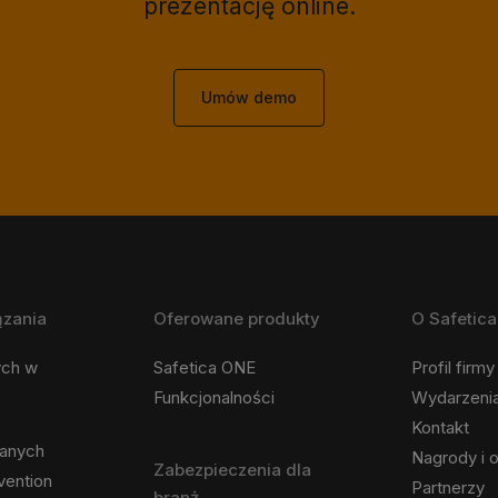
prezentację online.
Umów demo
ązania
Oferowane produkty
O Safetica
ych w
Safetica ONE
Profil firmy
Funkcjonalności
Wydarzeni
Kontakt
danych
Nagrody i o
Zabezpieczenia dla
vention
Partnerzy
branż