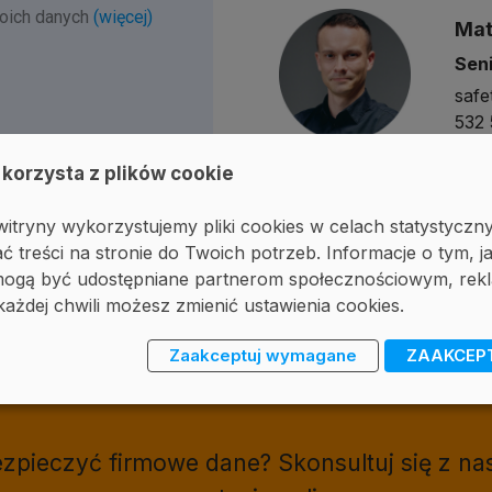
woich danych
(więcej)
Mat
Sen
safe
532 
 korzysta z plików cookie
itryny wykorzystujemy pliki cookies w celach statystyczn
ć treści na stronie do Twoich potrzeb. Informacje o tym, j
, mogą być udostępniane partnerom społecznościowym, r
każdej chwili możesz zmienić ustawienia cookies.
Zaakceptuj wymagane
ZAAKCEP
ię lub umów bezpłatne dem
bezpieczyć firmowe dane? Skonsultuj się z 