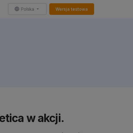
Polska
Wersja testowa
tica w akcji.