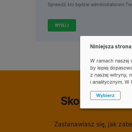
Sprawdź, kto będzie administratorem T
WYŚLIJ
Niniejsza strona
W ramach naszej w
by lepiej dopasowa
z naszej witryny
i analitycznym. W 
Wybierz
Skontaktuj s
Zastanawiasz się, jak za