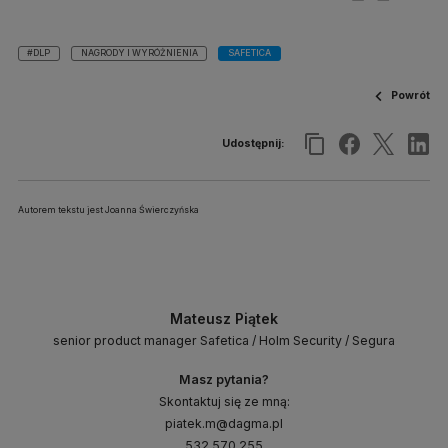
#DLP
NAGRODY I WYRÓŻNIENIA
SAFETICA
Powrót
Udostępnij:
Autorem tekstu jest Joanna Świerczyńska
Mateusz Piątek
senior product manager Safetica / Holm Security / Segura
Masz pytania?
Skontaktuj się ze mną:
piatek.m@dagma.pl
532 570 255