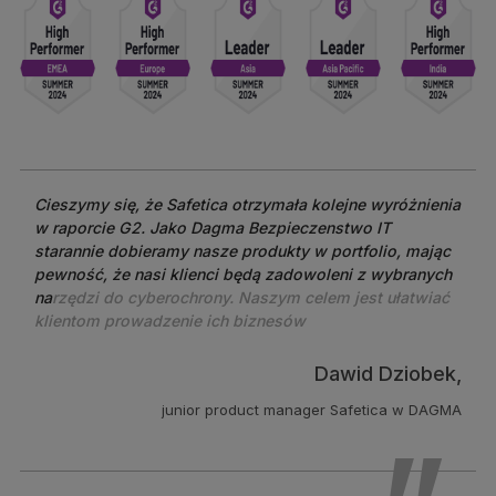
C
i
e
s
z
y
m
y
s
i
ę
,
ż
e
S
a
f
e
t
i
c
a
o
t
r
z
y
m
a
ł
a
k
o
l
e
j
n
e
w
y
r
ó
ż
n
i
e
n
i
a
w
r
a
p
o
r
c
i
e
G
2
.
J
a
k
o
D
a
g
m
a
B
e
z
p
i
e
c
z
e
n
s
t
w
o
I
T
s
t
a
r
a
n
n
i
e
d
o
b
i
e
r
a
m
y
n
a
s
z
e
p
r
o
d
u
k
t
y
w
p
o
r
t
f
o
l
i
o
,
m
a
j
ą
c
p
e
w
n
o
ś
ć
,
ż
e
n
a
s
i
k
l
i
e
n
c
i
b
ę
d
ą
z
a
d
o
w
o
l
e
n
i
z
w
y
b
r
a
n
y
c
h
n
a
r
z
ę
d
z
i
d
o
c
y
b
e
r
o
c
h
r
o
n
y
.
N
a
s
z
y
m
c
e
l
e
m
j
e
s
t
u
ł
a
t
w
i
a
ć
k
l
i
e
n
t
o
m
p
r
o
w
a
d
z
e
n
i
e
i
c
h
b
i
z
n
e
s
ó
w
Dawid Dziobek,
junior product manager Safetica w DAGMA