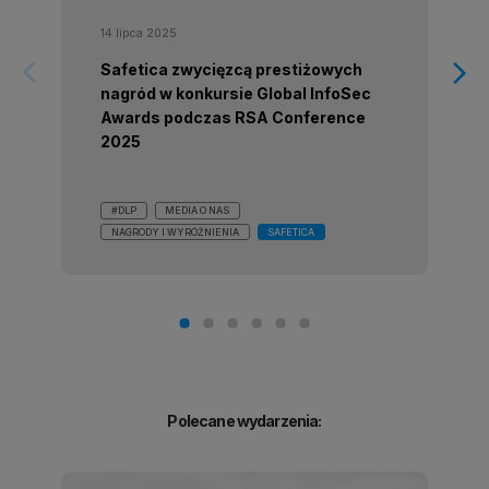
14 lipca 2025
arrow_forward_ios
arrow_forward_ios
Safetica zwycięzcą prestiżowych
nagród w konkursie Global InfoSec
Awards podczas RSA Conference
2025
#DLP
MEDIA O NAS
NAGRODY I WYRÓŻNIENIA
SAFETICA
Polecane wydarzenia: