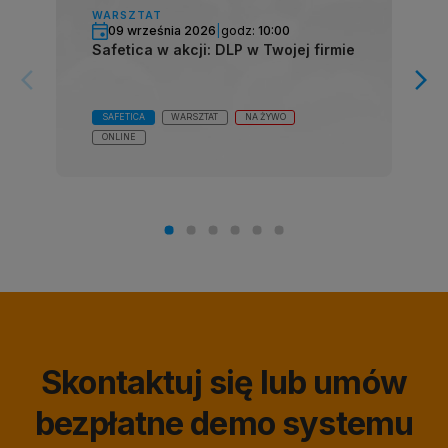
WARSZTAT
09 września 2026
|
godz:
10:00
Safetica w akcji: DLP w Twojej firmie
arrow_forward_ios
arrow_forward_ios
SAFETICA
WARSZTAT
NA ŻYWO
ONLINE
Skontaktuj się lub umów
bezpłatne demo systemu