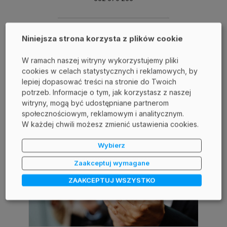
Niniejsza strona korzysta z plików cookie
Skuteczna ochrona przed
wyciekiem danych
W ramach naszej witryny wykorzystujemy pliki
cookies w celach statystycznych i reklamowych, by
Sprawdź
lepiej dopasować treści na stronie do Twoich
potrzeb. Informacje o tym, jak korzystasz z naszej
witryny, mogą być udostępniane partnerom
społecznościowym, reklamowym i analitycznym.
W każdej chwili możesz zmienić ustawienia cookies.
Wybierz
Podobne wpisy:
Zaakceptuj wymagane
ZAAKCEPTUJ WSZYSTKO