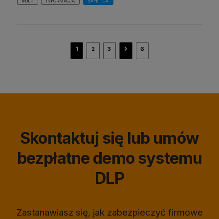
#DLP
INFORMACJA
SAFETICA
navigate_next
1
2
3
6
Skontaktuj się lub umów
bezpłatne demo systemu
DLP
Zastanawiasz się, jak zabezpieczyć firmowe