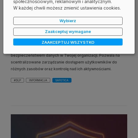
społecznościowym, reklamowym i analitycznym.
W każdej chwili możesz zmienić ustawienia cookies.
10 marca 2025
Wybierz
Ciekawostki Safetica DLP -
Zaakceptuj wymagane
Wyszukiwanie danych
ZAAKCEPTUJ WSZYSTKO
Safetica to zaawansowane narzędzie do zarządzania
bezpieczeństwem danych w Twojej organizacji. Pozwala na
scentralizowane zarządzanie dostępem użytkowników do
różnych zasobów oraz kontrolę nad ich aktywnościami.
#DLP
INFORMACJA
SAFETICA