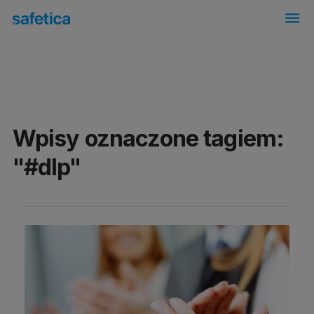
menu
Wpisy oznaczone tagiem:
"#dlp"