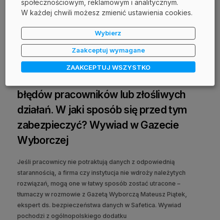
społecznościowym, reklamowym i analitycznym.
W każdej chwili możesz zmienić ustawienia cookies.
Wybierz
Zaakceptuj wymagane
12 lipca 2022
ZAAKCEPTUJ WSZYSTKO
Aż 80% firm traci dane w wyniku
błędów pracowników lub złośliwych
działań. W jaki sposób się przed tym
zabezpieczyć? Wywiad w Gazecie
Wyborczej
Jeśli pracownicy nie potraktują danych z odpowiednią
starannością, a firma czy instytucja nie wdroży należytych
rozwiązań, mogą one w łatwy sposób zostać utracone –
tłumaczy w rozmowie z Gazetą Wyborczą Mateusz Piątek,
ekspert ds. bezpieczeństwa danych w Safetica. Wywiad
pochodzi z ogólnopolskiego dodatku