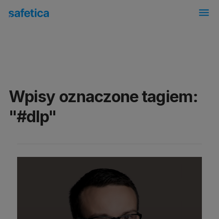
menu
Wpisy oznaczone tagiem:
"#dlp"