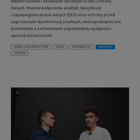
błędom ludzkim i działaniom złośliwym w celu ochrony
danych. Stanowi połączenie analityki, klasyfikacji
i zapobiegania utracie danych (DLP) oraz ochrony przed
zagrożeniami dla informacji poufnych, tworząc bezpieczne
środowisko z zachowaniem odpowiedniej wydajności
operacji biznesowych.
#DATA LOSS PROTECTION
#DLP
INFORMACJA
SAFETICA
ULOTKA