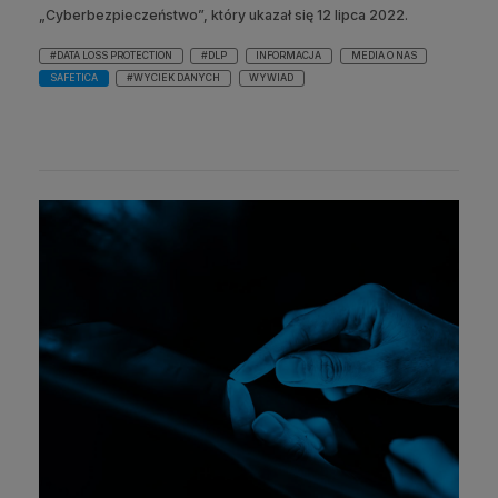
„Cyberbezpieczeństwo”, który ukazał się 12 lipca 2022.
#DATA LOSS PROTECTION
#DLP
INFORMACJA
MEDIA O NAS
SAFETICA
#WYCIEK DANYCH
WYWIAD