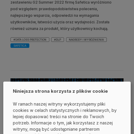
zestawieniu G2 Summer 2022 firmę Safetica wyróżniono
pod względem: prawdopodobieństwa polecenia,
najlepszego wsparcia, odpowiedzi na wymagania
użytkowników, łatwości użycia oraz wydajności. Została
również uznana za produkt, który użytkownicy kochają.
#DATA LOSS PROTECTION
#DLP
NAGRODY I WYRÓŻNIENIA
SAFETICA
Niniejsza strona korzysta z plików cookie
W ramach naszej witryny wykorzystujemy pliki
cookies w celach statystycznych i reklamowych, by
lepiej dopasować treści na stronie do Twoich
potrzeb. Informacje o tym, jak korzystasz z naszej
witryny, mogą być udostępniane partnerom