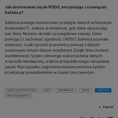
Jak dostosować się do RODO, korzystając z rozwiązań
Safetica?
Safetica pomaga monitorować przepływ danych w firmowym
środowisku IT, a także w momencie, gdy dane opuszczają
sieć firmy. Możesz określić szczegółowe zasady, które
pomogą Ci zachować zgodność z RODO. Safetica pozwala
zobaczyć, w jaki sposób pracownicy pracują z danymi
osobowymi i innymi danymi wrażliwymi. Dzięki temu możesz
wyeliminować ryzyko celowego wykorzystania danych
w sposób niewłaściwy, a także przypadkowego naruszenia
zasad. W przypadku zagrożenia bezpieczeństwa system
przekazuje powiadomienie w czasie rzeczywistym.
#DATA LOSS PROTECTION
#DLP
INFORMACJA
#RODO
SAFETICA
#WYCIEK DANYCH
Powrót