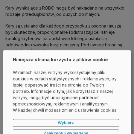
Kary wynikające z RODO mogą być nakładane na wszystkie
rodzaje przedsiębiorstw, od dużych do małych.
Kary są ustalane dla każdego przypadku z osobna i muszą
być skuteczne, proporcjonalne i odstraszające. Istnieje
katalog kryteriów, na podstawie którego ustala się
odpowiednio wysoką karę pieniężną. Pod uwagę brane są
następujące kryteria:
Niniejsza strona korzysta z plików cookie
czy naruszenie było umyślne,
W ramach naszej witryny wykorzystujemy pliki
liczba osób poszkodowanych w wyniku naruszenia,
cookies w celach statystycznych i reklamowych, by
jakiego rodzaju działania podjęła firma, aby ograniczyć
lepiej dopasować treści na stronie do Twoich
szkody,
potrzeb. Informacje o tym, jak korzystasz z naszej
witryny, mogą być udostępniane partnerom
zakres współpracy z władzami itp.
społecznościowym, reklamowym i analitycznym.
W każdej chwili możesz zmienić ustawienia cookies.
Kary pieniężne związane z RODO w Polsce
Od czasu wprowadzenia RODO na polskie firmy nałożono 74
Wybierz
kary na łączną kwotę 3 567 509 euro. Średnia kara w naszym
Zaakceptuj wymagane