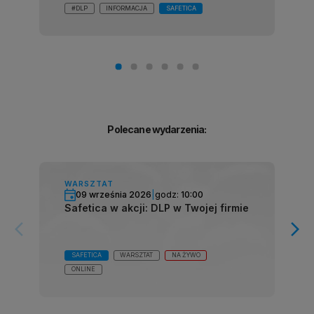
#DLP
INFORMACJA
SAFETICA
Polecane wydarzenia:
WARSZTAT
09 września 2026
|
godz:
10:00
Safetica w akcji: DLP w Twojej firmie
arrow_forward_ios
arrow_forward_ios
SAFETICA
WARSZTAT
NA ŻYWO
ONLINE