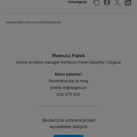
Udostępnij:
Autorem tekstu jest Joanna Świerczyńska
Mateusz Piątek
senior product manager Safetica / Holm Security / Segura
Masz pytania?
Skontaktuj się ze mną:
piatek.m@dagma.pl
532 570 255
Skuteczna ochrona przed
wyciekiem danych