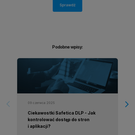
Sprawdź
Podobne wpisy:
arrow_forward_ios
arrow_forward_ios
09 czerwca 2025
Ciekawostki Safetica DLP - Jak
kontrolować dostęp do stron
i aplikacji?