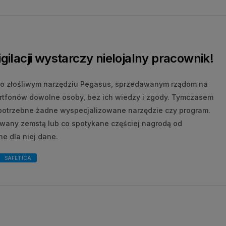
gilacji wystarczy nielojalny pracownik!
o o złośliwym narzędziu Pegasus, sprzedawanym rządom na
rtfonów dowolne osoby, bez ich wiedzy i zgody. Tymczasem
t potrzebne żadne wyspecjalizowane narzędzie czy program.
owany zemstą lub co spotykane częściej nagrodą od
e dla niej dane.
SAFETICA