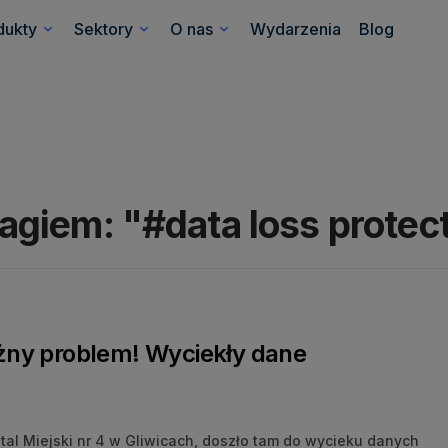
dukty
Sektory
O nas
Wydarzenia
Blog
agiem:
"#data loss protec
żny problem! Wyciekły dane
al Miejski nr 4 w Gliwicach, doszło tam do wycieku danych