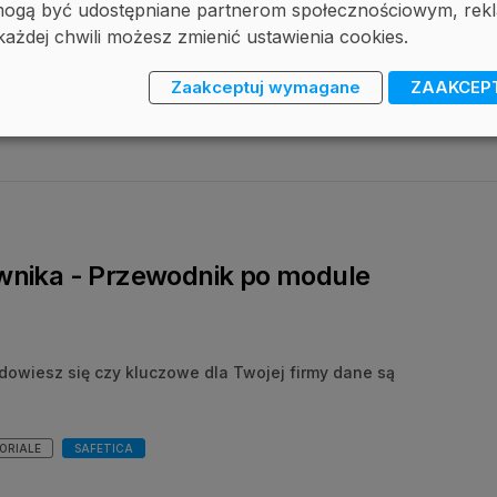
, mogą być udostępniane partnerom społecznościowym, r
wersji rozwiązania Safetica – Safetica ONE. Intensywne
każdej chwili możesz zmienić ustawienia cookies.
dziły do wprowadzenia wielu zmian w systemie oraz
Zaakceptuj wymagane
ZAAKCEP
YDARZENIE
ownika - Przewodnik po module
 dowiesz się czy kluczowe dla Twojej firmy dane są
TORIALE
SAFETICA