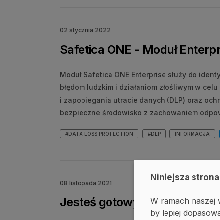
02 stycznia 2022
Safetica ONE - Moduł Enterpr
Moduł Safetica ONE Enterprise służy do ident
błędom ludzkim i działaniom złośliwym w celu 
i zapobiegania utracie danych (DLP) oraz och
bezpieczne środowisko z zachowaniem odpowi
#DATA LOSS PROTECTION
#DLP
INFORMACJA
Niniejsza strona
08 listopada 2021
Jesteś gotowy na nową Safet
W ramach naszej w
by lepiej dopasowa