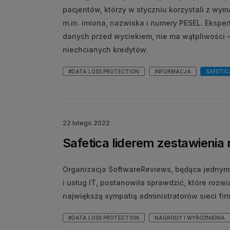
pacjentów, którzy w styczniu korzystali z wy
m.in. imiona, nazwiska i numery PESEL. Ekspert
danych przed wyciekiem, nie ma wątpliwości
niechcianych kredytów.
#DATA LOSS PROTECTION
INFORMACJA
SAFETIC
22 lutego 2022
Safetica liderem zestawienia
Organizacja SoftwareReviews, będąca jednym
i usług IT, postanowiła sprawdzić, które rozw
największą sympatią administratorów sieci fir
#DATA LOSS PROTECTION
NAGRODY I WYRÓŻNIENIA