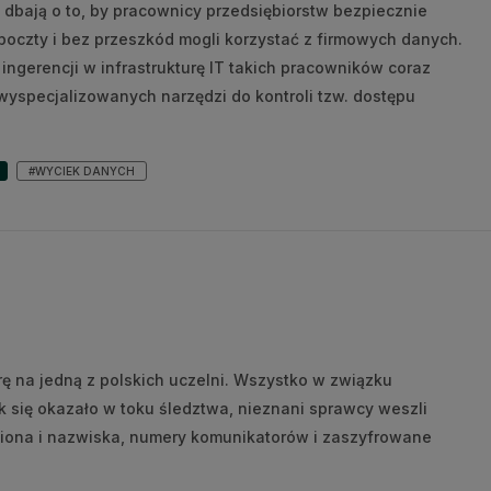
ń dbają o to, by pracownicy przedsiębiorstw bezpiecznie
poczty i bez przeszkód mogli korzystać z firmowych danych.
ingerencji w infrastrukturę IT takich pracowników coraz
 wyspecjalizowanych narzędzi do kontroli tzw. dostępu
#WYCIEK DANYCH
 na jedną z polskich uczelni. Wszystko w związku
k się okazało w toku śledztwa, nieznani sprawcy weszli
miona i nazwiska, numery komunikatorów i zaszyfrowane