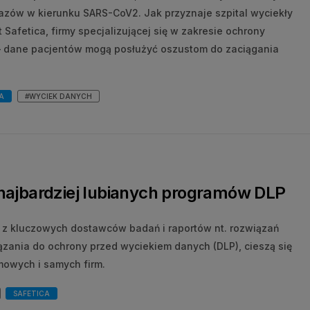
mazów w kierunku SARS-CoV2. Jak przyznaje szpital wyciekły
 Safetica, firmy specjalizującej się w zakresie ochrony
 – dane pacjentów mogą posłużyć oszustom do zaciągania
A
#WYCIEK DANYCH
 najbardziej lubianych programów DLP
 z kluczowych dostawców badań i raportów nt. rozwiązań
iązania do ochrony przed wyciekiem danych (DLP), cieszą się
mowych i samych firm.
SAFETICA