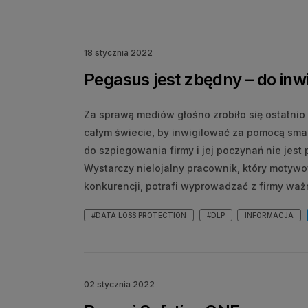
18 stycznia 2022
Pegasus jest zbędny – do inwi
Za sprawą mediów głośno zrobiło się ostatni
całym świecie, by inwigilować za pomocą sma
do szpiegowania firmy i jej poczynań nie jes
Wystarczy nielojalny pracownik, który motyw
konkurencji, potrafi wyprowadzać z firmy ważn
#DATA LOSS PROTECTION
#DLP
INFORMACJA
02 stycznia 2022