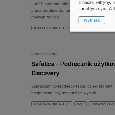
z naszej witryny
Już 15 listopada odbędzie się premiera nowej 
i analitycznym. W 
prace producenta nad rozwiązaniem, doprowa
nowych funkcji.
Wybierz
#DATA LOSS PROTECTION
#DLP
SAFETICA
W
04 listopada 2021
Safetica - Podręcznik użytk
Discovery
Zapraszam do krótkiego testu, dzięki któremu
bezpieczne, czy też grozi im wyciek.
#DATA LOSS PROTECTION
#DLP
PORADNIKI I TU