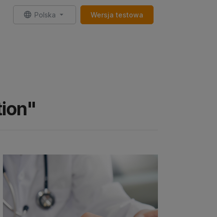
Polska
Wersja testowa
tion"