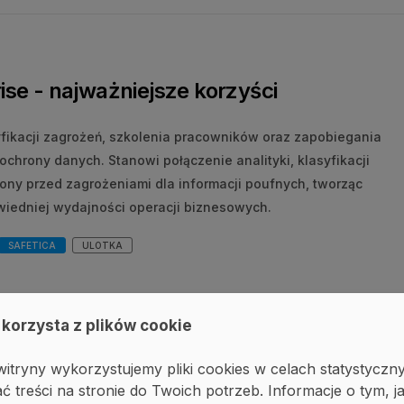
ise - najważniejsze korzyści
yfikacji zagrożeń, szkolenia pracowników oraz zapobiegania
ochrony danych. Stanowi połączenie analityki, klasyfikacji
rony przed zagrożeniami dla informacji poufnych, tworząc
edniej wydajności operacji biznesowych.
SAFETICA
ULOTKA
 korzysta z plików cookie
icę?
itryny wykorzystujemy pliki cookies w celach statystyczn
ć treści na stronie do Twoich potrzeb. Informacje o tym, j