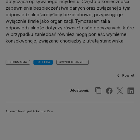
dotycząca opisywanego incydentu. Często o konieczności
zapewnienia bezpieczeństwa danych oraz związanej z tym
odpowiedzialności myślimy bezosobowo, przypisując je
wyłącznie firmie jako organizacji. Tymczasem taka
odpowiedzialność dotyczy również osób decyzyjnych, które
w przypadku zaniedbań również mogą ponieść wymierne
konsekwencje, związane chociażby z utratą stanowiska.
INFORMACJA
SAFETICA
#WYCIEK DANYCH
Powrót
Udostępnij:
Autorem tekstu jest Arkadiusz Bała