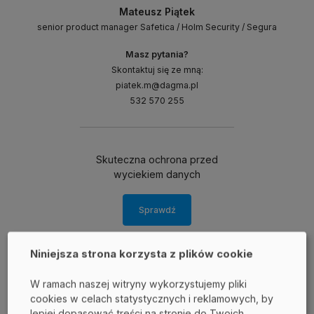
Mateusz Piątek
senior product manager Safetica / Holm Security / Segura
Masz pytania?
Skontaktuj się ze mną:
piatek.m@dagma.pl
532 570 255
Skuteczna ochrona przed
wyciekiem danych
Sprawdź
Niniejsza strona korzysta z plików cookie
W ramach naszej witryny wykorzystujemy pliki
cookies w celach statystycznych i reklamowych, by
Podobne wpisy:
lepiej dopasować treści na stronie do Twoich