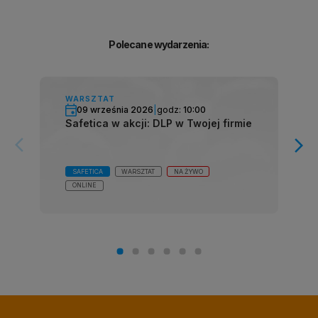
Polecane wydarzenia:
WARSZTAT
09 września 2026
|
godz:
10:00
Safetica w akcji: DLP w Twojej firmie
arrow_forward_ios
arrow_forward_ios
SAFETICA
WARSZTAT
NA ŻYWO
ONLINE