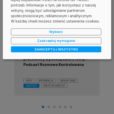
potrzeb. Informacje o tym, jak korzystasz z naszej
witryny, mogą być udostępniane partnerom
społecznościowym, reklamowym i analitycznym.
W każdej chwili możesz zmienić ustawienia cookies.
Wybierz
Zaakceptuj wymagane
02 grudnia 2024
ZAAKCEPTUJ WSZYSTKO
arrow_forward_ios
arrow_forward_ios
Mateusz Piątek o tym, jak
pracownicy wynoszą dane z firmy -
Podcast Rozmowa Kontrolowana
#DLP
INFORMACJA
MEDIA O NAS
SAFETICA
#WYCIEK DANYCH