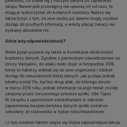
pewności, co stanie się z naszymi danymi po zapłaceniu
okupu. Nawet jeśli przestępcy nie ujawnią ich od razu, to
mogą je wykorzystać do kolejnych szantaży. Należy się
także liczyć z tym, że inne osoby już dawno mogły uzyskać
dostęp do poufnych informacji, a wtedy płacąc haracz nie
zyskamy absolutnie nic.
Gdzie leży odpowiedzialność?
Wiele pytań pojawia się także w kontekście okoliczności
kradzieży danych. Zgodnie z pierwotnym oświadczeniem ze
strony Vastaamo, do ataku miało dojść w listopadzie 2018,
kiedy to hakerzy włamali się do sieci organizacji i zdobyli
dostęp do nieustalonych bliżej danych. Jak podaje jednak
lokalny portal Yle, był też drugi atak, do którego doszło
w marcu 2019 roku, jednak informacje na jego temat zostały
zatajone przez ówczesnego prezesa spółki, Ville Tapio.
W związku z ujawnionymi zaniedbaniami w zakresie
zapewnienia bezpieczeństwa danych spółki został on
odwołany ze stanowiska w trybie natychmiastowym.
I z tym ostatnim faktem wiąże się chyba najważniejsza lekcja,