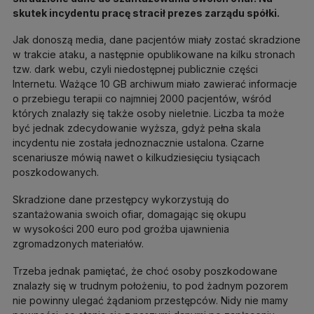
skutek incydentu pracę stracił prezes zarządu spółki.
Jak donoszą media, dane pacjentów miały zostać skradzione
w trakcie ataku, a następnie opublikowane na kilku stronach
tzw. dark webu, czyli niedostępnej publicznie części
Internetu. Ważące 10 GB archiwum miało zawierać informacje
o przebiegu terapii co najmniej 2000 pacjentów, wśród
których znalazły się także osoby nieletnie. Liczba ta może
być jednak zdecydowanie wyższa, gdyż pełna skala
incydentu nie została jednoznacznie ustalona. Czarne
scenariusze mówią nawet o kilkudziesięciu tysiącach
poszkodowanych.
Skradzione dane przestępcy wykorzystują do
szantażowania swoich ofiar, domagając się okupu
w wysokości 200 euro pod groźba ujawnienia
zgromadzonych materiałów.
Trzeba jednak pamiętać, że choć osoby poszkodowane
znalazły się w trudnym położeniu, to pod żadnym pozorem
nie powinny ulegać żądaniom przestępców. Nidy nie mamy