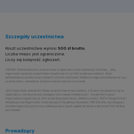
Szczegóły uczestnictwa
Koszt uczestnictwa wynosi
500 zł brutto
.
Liczba miejsc jest ograniczona.
Liczy się kolejność zgłoszeń.
UWAGA: Potwierdzeniem uczestnictwa w wydarzeniu jest wiadomość mailowa, jaką
organizator wyśle do uczestników nie później niż na 3 dni przed warsztatami. Brak
potwierdzenia udziału w warsztatach lub brak możliwości telefonicznego skontaktowania się z
uczestnikiem, spowoduje, że dane miejsce zajmie inna osoba.
Jeśli Organizator potwierdzi Twoje uczestnictwo w warsztatach, a Ty sam nie pojawisz się na
wydarzeniu, nie wyznaczysz zastępcy lub o swojej nieobecności nie poinformujesz
Organizatora najpóźniej na 3 dni przed datą wydarzenia „Safetica w akcji: DLP w Twojej firmie”,
akceptujesz że Organizator może obciążyć Cię opłatą w wysokości 500 zł brutto, wynikającą z
kosztów organizacyjnych oraz zobowiązujesz się do zapłaty tej kwoty w terminie 7 dni od daty
warsztatów.
Prowadzący