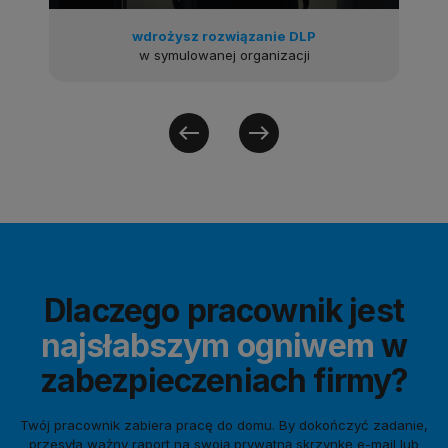
wdrożysz rozwiązanie DLP
i 
w symulowanej organizacji
west
east
Dlaczego pracownik jest
najsłabszym ogniwem
w
zabezpieczeniach firmy?
Twój pracownik zabiera pracę do domu. By dokończyć zadanie,
przesyła ważny raport na swoją prywatną skrzynkę e-mail lub