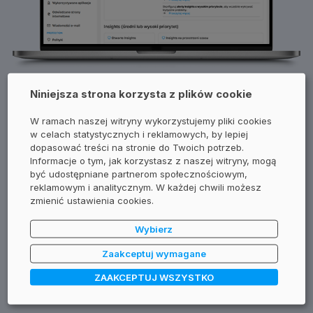
Niniejsza strona korzysta z plików cookie
Poznaj Safetica
W ramach naszej witryny wykorzystujemy pliki cookies
w celach statystycznych i reklamowych, by lepiej
dopasować treści na stronie do Twoich potrzeb.
Informacje o tym, jak korzystasz z naszej witryny, mogą
odporność na zagrożenia wewnętrzne i utratę danych
być udostępniane partnerom społecznościowym,
łatwa w obsłudze dla użytkowników i we wdrożeniu do
reklamowym i analitycznym. W każdej chwili możesz
infrastruktury
zmienić ustawienia cookies.
chroni dane podczas pracy hybrydowej
Wybierz
ułatwia spełnianie wymogów wynikających z regulacji
Zaakceptuj wymagane
prawnych
ZAAKCEPTUJ WSZYSTKO