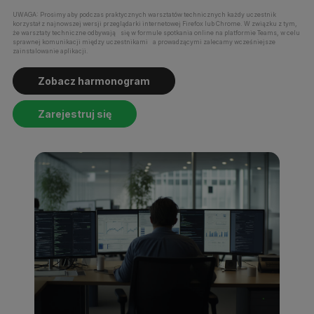
UWAGA: Prosimy aby podczas praktycznych warsztatów technicznych każdy uczestnik
korzystał z najnowszej wersji przeglądarki internetowej Firefox lub Chrome. W związku z tym,
że warsztaty techniczne odbywają się w formule spotkania online na platformie Teams, w celu
sprawnej komunikacji między uczestnikami a prowadzącymi zalecamy wcześniejsze
zainstalowanie aplikacji.
Zobacz harmonogram
Zarejestruj się