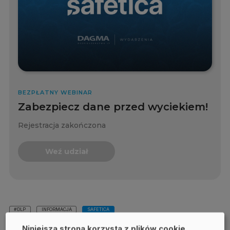
BEZPŁATNY WEBINAR
Zabezpiecz dane przed wyciekiem!
Rejestracja zakończona
Weź udział
#DLP
INFORMACJA
SAFETICA
Niniejsza strona korzysta z plików cookie