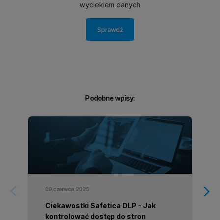
wyciekiem danych
Sprawdź
Podobne wpisy:
arrow_forward_ios
arrow_forward_ios
09 czerwca 2025
Ciekawostki Safetica DLP - Jak
kontrolować dostęp do stron