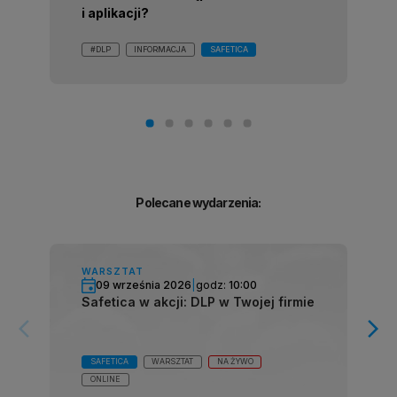
i aplikacji?
#DLP
INFORMACJA
SAFETICA
Polecane wydarzenia:
WARSZTAT
09 września 2026
|
godz:
10:00
Safetica w akcji: DLP w Twojej firmie
arrow_forward_ios
arrow_forward_ios
SAFETICA
WARSZTAT
NA ŻYWO
ONLINE