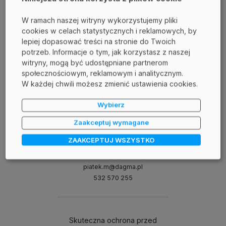
Powrót
W ramach naszej witryny wykorzystujemy pliki
Udostępnij:
cookies w celach statystycznych i reklamowych, by
lepiej dopasować treści na stronie do Twoich
potrzeb. Informacje o tym, jak korzystasz z naszej
Autorem tekstu jest Joanna Świerczyńska
witryny, mogą być udostępniane partnerom
społecznościowym, reklamowym i analitycznym.
W każdej chwili możesz zmienić ustawienia cookies.
Wybierz
Mateusz Piątek
Zaakceptuj wymagane
senior product manager Safetica / Holm Security / Segura
ZAAKCEPTUJ WSZYSTKO
Masz pytania?
Skontaktuj się ze mną:
piatek.m@dagma.pl
532 570 255
Skuteczna ochrona przed