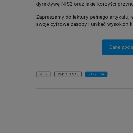
dyrektywę NIS2 oraz jakie korzyści przyn
Zapraszamy do lektury pełnego artykułu, a
swoje cyfrowe zasoby i unikać wysokich k
Dane pod s
#DLP
MEDIA O NAS
SAFETICA