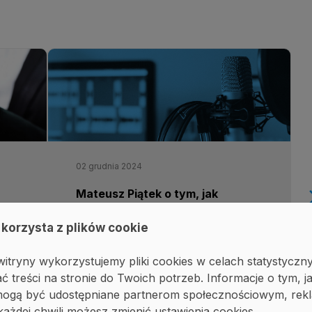
02 grudnia 2024
Mateusz Piątek o tym, jak
arrow_f
pracownicy wynoszą dane
 korzysta z plików cookie
z firmy - Podcast Rozmowa
Kontrolowana
itryny wykorzystujemy pliki cookies w celach statystyczn
ć treści na stronie do Twoich potrzeb. Informacje o tym, j
, mogą być udostępniane partnerom społecznościowym, r
#DLP
INFORMACJA
MEDIA O NAS
każdej chwili możesz zmienić ustawienia cookies.