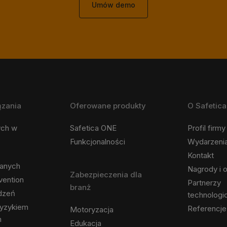
Umów demo
ązania
Oferowane produkty
O Safetica
ych w
Safetica ONE
Profil firmy
Funkcjonalności
Wydarzeni
Kontakt
danych
Nagrody i o
Zabezpieczenia dla
vention
Partnerzy
branż
ądzeń
technologi
ryzykiem
Referencje
Motoryzacja
m
Edukacja