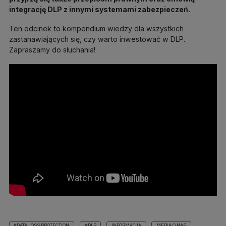
integrację DLP z innymi systemami zabezpieczeń.
Ten odcinek to kompendium wiedzy dla wszystkich
zastanawiających się, czy warto inwestować w DLP.
Zapraszamy do słuchania!
#DATA LOSS PROTECTION
#DLP
INFORMACJA
MEDIA O NAS