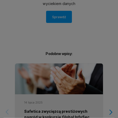
wyciekiem danych
Sprawdź
Podobne wpisy:
14 lipca 2025
arrow_forward_ios
arrow_forward_ios
Safetica zwycięzcą prestiżowych
nagród w konkursie Global InfoSec