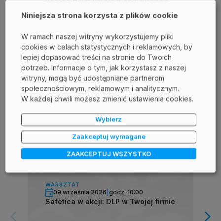
Awards podczas RSA Conference
Niniejsza strona korzysta z plików cookie
2025
W ramach naszej witryny wykorzystujemy pliki
cookies w celach statystycznych i reklamowych, by
#DLP
MEDIA O NAS
lepiej dopasować treści na stronie do Twoich
NAGRODY I WYRÓŻNIENIA
SAFETICA
potrzeb. Informacje o tym, jak korzystasz z naszej
witryny, mogą być udostępniane partnerom
społecznościowym, reklamowym i analitycznym.
W każdej chwili możesz zmienić ustawienia cookies.
Wybierz
Zaakceptuj wymagane
Polecane wydarzenia:
ZAAKCEPTUJ WSZYSTKO
WARSZTAT
09 września 2026
|
godz:
10:00
Safetica w akcji: DLP w Twojej firmie
arrow_forward_ios
arrow_forward_ios