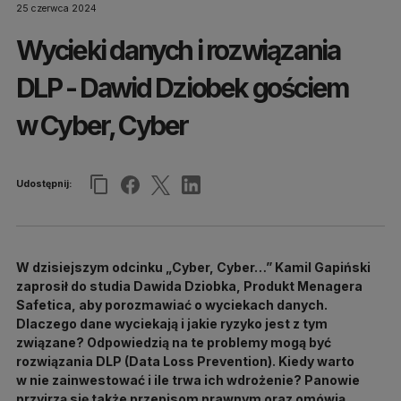
25 czerwca 2024
Wycieki danych i rozwiązania
DLP - Dawid Dziobek gościem
w Cyber, Cyber
Udostępnij:
W dzisiejszym odcinku „Cyber, Cyber…” Kamil Gapiński
zaprosił do studia Dawida Dziobka, Produkt Menagera
Safetica, aby porozmawiać o wyciekach danych.
Dlaczego dane wyciekają i jakie ryzyko jest z tym
związane? Odpowiedzią na te problemy mogą być
rozwiązania DLP (Data Loss Prevention). Kiedy warto
w nie zainwestować i ile trwa ich wdrożenie? Panowie
przyjrzą się także przepisom prawnym oraz omówią