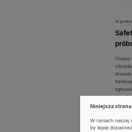
16 grudni
Safet
prób
Chcesz 
zdecyduj
dniowej 
Safetica
zgłoszen
dogodny 
Niniejsza strona
#DLP
W ramach naszej w
by lepiej dopasowa