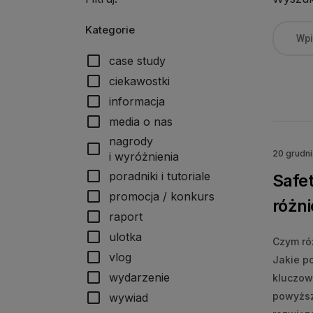
Kategorie
check_box_outline_blank
case study
check_box_outline_blank
ciekawostki
check_box_outline_blank
informacja
check_box_outline_blank
media o nas
nagrody
check_box_outline_blank
20 grudn
i wyróżnienia
check_box_outline_blank
poradniki i tutoriale
Safet
check_box_outline_blank
promocja / konkurs
różni
check_box_outline_blank
raport
check_box_outline_blank
ulotka
Czym ró
check_box_outline_blank
vlog
Jakie po
check_box_outline_blank
wydarzenie
kluczow
check_box_outline_blank
powyższ
wywiad