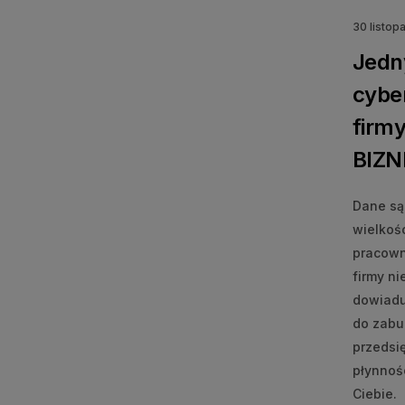
30 listop
Jedn
cybe
firm
BIZN
Dane są
wielkoś
pracown
firmy n
dowiaduj
do zabu
przedsię
płynnośc
Ciebie.