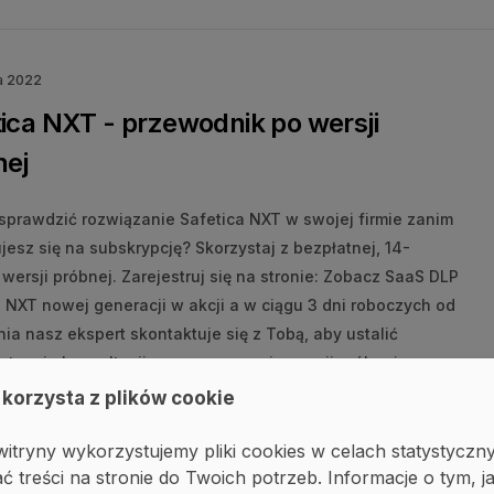
a 2022
ica NXT - przewodnik po wersji
nej
sprawdzić rozwiązanie Safetica NXT w swojej firmie zanim
esz się na subskrypcję? Skorzystaj z bezpłatnej, 14-
wersji próbnej. Zarejestruj się na stronie: Zobacz SaaS DLP
 NXT nowej generacji w akcji a w ciągu 3 dni roboczych od
ia nasz ekspert skontaktuje się z Tobą, aby ustalić
termin konsultacji oraz rozpoczęcia wersji próbnej.
 korzysta z plików cookie
PORADNIKI I TUTORIALE
SAFETICA
ULOTKA
itryny wykorzystujemy pliki cookies w celach statystyczn
ć treści na stronie do Twoich potrzeb. Informacje o tym, j