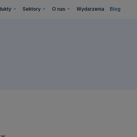
dukty
Sektory
O nas
Wydarzenia
Blog
aj: