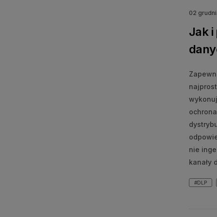
02 grudn
Jak i
dany
Zapewni
najpros
wykonują
ochrona
dystrybu
odpowie
nie ing
kanały 
#DLP