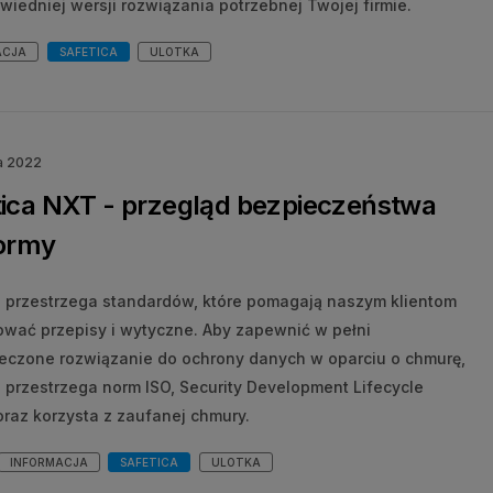
iedniej wersji rozwiązania potrzebnej Twojej firmie.
ACJA
SAFETICA
ULOTKA
a 2022
tica NXT - przegląd bezpieczeństwa
formy
a przestrzega standardów, które pomagają naszym klientom
ować przepisy i wytyczne. Aby zapewnić w pełni
eczone rozwiązanie do ochrony danych w oparciu o chmurę,
a przestrzega norm ISO, Security Development Lifecycle
oraz korzysta z zaufanej chmury.
INFORMACJA
SAFETICA
ULOTKA