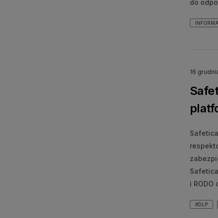
do odpow
INFORM
16 grudni
Safe
plat
Safetic
respekt
zabezpi
Safetic
i RODO 
#DLP