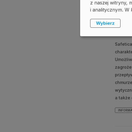
z naszej witryny
16 grudni
i analitycznym. W 
Safet
Wybierz
funkc
Safetic
charakte
Umożliw
zagroże
przepły
chmurze
wytyczn
a także 
INFORM