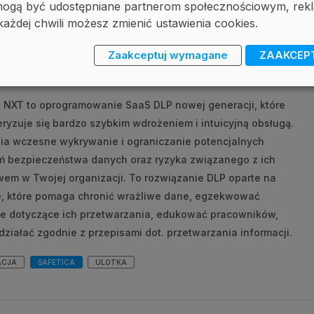
, mogą być udostępniane partnerom społecznościowym, r
a 2022
każdej chwili możesz zmienić ustawienia cookies.
ica NXT - poznaj najważniejsze
Zaakceptuj wymagane
ZAAKCEP
je i korzyści
a NXT to oprogramowanie SaaS DLP nowej generacji, które
ryzuje się bardzo szybkim wdrożeniem i intuicyjną obsługą.
ia wczesne wykrywanie i ograniczanie potencjalnych
ń bezpieczeństwa danych oraz ryzyka związanego z ich
wem w Twojej organizacji. To rozwiązanie DLP oparte na
, które pomaga chronić wrażliwe dane, egzekwować
e dotyczące ich przetwarzania, edukować pracowników,
działać zgodnie z przepisami dot. przetwarzania informacji.
ACJA
SAFETICA
ULOTKA