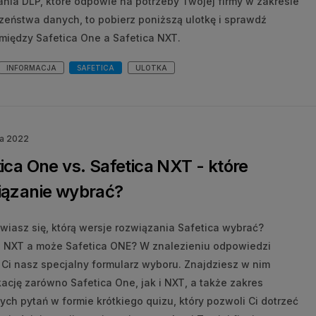
ania DLP, które odpowie na potrzeby Twojej firmy w zakresie
zeństwa danych, to pobierz poniższą ulotkę i sprawdź
 między Safetica One a Safetica NXT.
INFORMACJA
SAFETICA
ULOTKA
ia 2022
ica One vs. Safetica NXT - które
iązanie wybrać?
wiasz się, którą wersje rozwiązania Safetica wybrać?
a NXT a może Safetica ONE? W znalezieniu odpowiedzi
Ci nasz specjalny formularz wyboru. Znajdziesz w nim
ację zarówno Safetica One, jak i NXT, a także zakres
ch pytań w formie krótkiego quizu, który pozwoli Ci dotrzeć