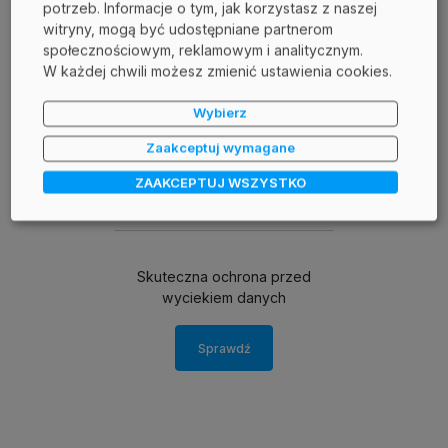
potrzeb. Informacje o tym, jak korzystasz z naszej
witryny, mogą być udostępniane partnerom
społecznościowym, reklamowym i analitycznym.
Mateusz Piątek
W każdej chwili możesz zmienić ustawienia cookies.
senior product manager Safetica / Holm Security / Segura
Wybierz
Masz pytania?
Zaakceptuj wymagane
Skontaktuj się ze mną:
piatek.m@dagma.pl
ZAAKCEPTUJ WSZYSTKO
532 570 255
Skuteczna ochrona przed
wyciekiem danych
Sprawdź