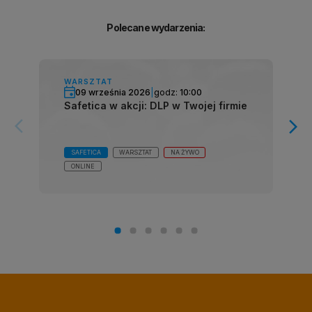
Polecane wydarzenia:
WARSZTAT
09 września 2026
|
godz:
10:00
Safetica w akcji: DLP w Twojej firmie
arrow_forward_ios
arrow_forward_ios
SAFETICA
WARSZTAT
NA ŻYWO
ONLINE