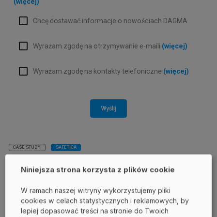
(więcej)
Chcę dostawać informacje o nowościach DAGMA
Wyrażam zgodę na otrzymywanie e-maili
(więcej)
Wyrażam zgodę na kontakty telefoniczne
(więcej)
Wyślij
CASE STUDY
SAFETICA
Powrót
Niniejsza strona korzysta z plików cookie
W ramach naszej witryny wykorzystujemy pliki
Udostępnij:
cookies w celach statystycznych i reklamowych, by
lepiej dopasować treści na stronie do Twoich