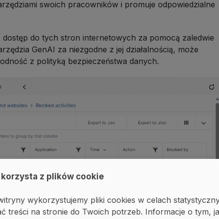
arzędziami swoich pracowników i promuje odpowiedzialne
 dostęp do tych stron internetowych za pomocą zaledwie
narzędzia GenAI za niezgodne z jej działalnością, może
odność z polityką bezpieczeństwa danych.
 korzysta z plików cookie
itryny wykorzystujemy pliki cookies w celach statystyczn
ć treści na stronie do Twoich potrzeb. Informacje o tym, j