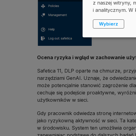
z naszej witryny
i analitycznym. W 
Wybierz
Ocena ryzyka i wgląd w zachowanie uż
Safetica 11, DLP oparte na chmurze, przy
narzędziami GenAI. Uznaje, że odwiedzani
może potencjalnie stanowić zagrożenie dla 
cechuje się podejście proaktywne, wyróż
użytkowników w sieci.
Gdy pracownik odwiedza stronę internetową
jako ryzykowną aktywność w sieci. Ta kate
w środowisku. System ten umożliwia orga
zapewniając podstawę do dalszych badań l