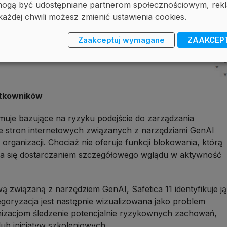
, mogą być udostępniane partnerom społecznościowym, r
każdej chwili możesz zmienić ustawienia cookies.
Zaakceptuj wymagane
ZAAKCEP
ytkowników
jmuje bazujące na ryzyku podejście do zarządzania
e stron internetowych związanych z narzędziami GenAI
organizacji. Chociaż nie oferuje funkcji blokowania, którą
nia się dostarczaniem szczegółowego wglądu w aktywność
 związaną z narzędziem GenAI, Safetica 11 identyfikuje ją
goryzacja jest następnie wizualizowana jako problem
nizacjom śledzenie potencjalnie ryzykownych zachowań,
ub inicjatyw szkoleniowych.