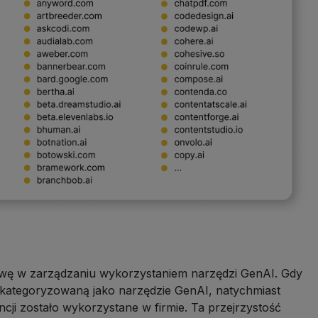
wę w zarządzaniu wykorzystaniem narzędzi GenAI. Gdy
skategoryzowaną jako narzędzie GenAI, natychmiast
encji zostało wykorzystane w firmie. Ta przejrzystość