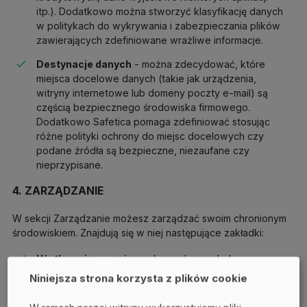
itp.). Dodatkowo można stworzyć klasyfikację danych
w politykach do wykrywania i zabezpieczania plików
zawierających zdefiniowane wrażliwe informacje.
Destynacje danych
- można zdecydować, które
miejsca docelowe danych (takie jak urządzenia,
witryny internetowe lub domeny poczty e-mail) są
częścią bezpiecznego środowiska firmowego.
Dodatkowo Safetica pomaga zdefiniować stosując
różne polityki ochrony do miejsc docelowych czy
podane źródła są bezpieczne, niezaufane czy
nieprzypisane.
4. ZARZĄDZANIE
W sekcji Zarządzanie możesz zarządzać swoim chronionym
środowiskiem. Znajdują się w niej następujące zakładki:
Użytkownicy
- można zobaczyć przegląd
użytkowników końcowych i podzielić ich na zespoły.
Niniejsza strona korzysta z plików cookie
Można również przypisywać i odbierać licencje
użytkownikom oraz udzielać uprzywilejowanego