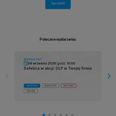
Sprawdź
Polecane wydarzenia:
WARSZTAT
09 września 2026
|
godz:
10:00
Safetica w akcji: DLP w Twojej firmie
arrow_forward_ios
arrow_forward_ios
SAFETICA
WARSZTAT
NA ŻYWO
ONLINE