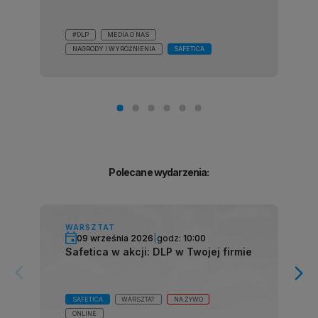
#DLP
MEDIA O NAS
NAGRODY I WYRÓŻNIENIA
SAFETICA
Polecane wydarzenia:
WARSZTAT
09 września 2026
|
godz:
10:00
Safetica w akcji: DLP w Twojej firmie
arrow_forward_ios
arrow_forward_ios
SAFETICA
WARSZTAT
NA ŻYWO
ONLINE