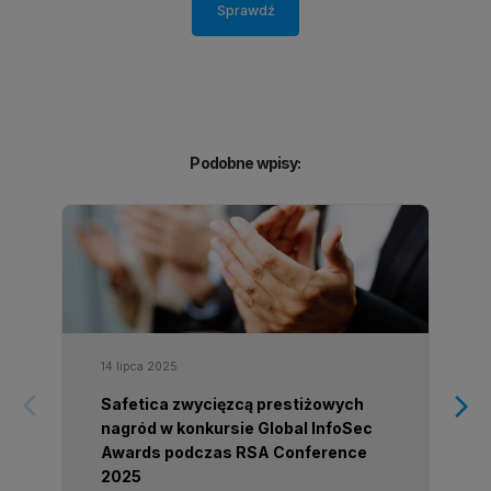
Sprawdź
Podobne wpisy:
14 lipca 2025
arrow_forward_ios
arrow_forward_ios
Safetica zwycięzcą prestiżowych
nagród w konkursie Global InfoSec
Awards podczas RSA Conference
2025