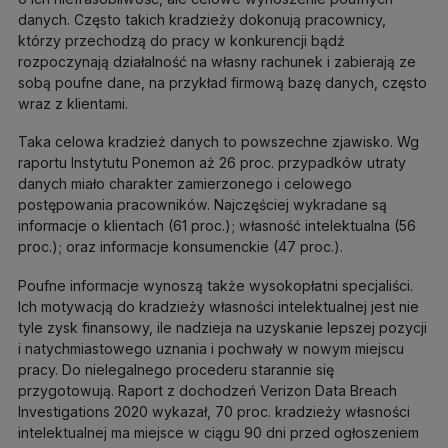
danych. Często takich kradzieży dokonują pracownicy,
którzy przechodzą do pracy w konkurencji bądź
rozpoczynają działalność na własny rachunek i zabierają ze
sobą poufne dane, na przykład firmową bazę danych, często
wraz z klientami.
Taka celowa kradzież danych to powszechne zjawisko. Wg
raportu Instytutu Ponemon aż 26 proc. przypadków utraty
danych miało charakter zamierzonego i celowego
postępowania pracowników. Najczęściej wykradane są
informacje o klientach (61 proc.); własność intelektualna (56
proc.); oraz informacje konsumenckie (47 proc.).
Poufne informacje wynoszą także wysokopłatni specjaliści.
Ich motywacją do kradzieży własności intelektualnej jest nie
tyle zysk finansowy, ile nadzieja na uzyskanie lepszej pozycji
i natychmiastowego uznania i pochwały w nowym miejscu
pracy. Do nielegalnego procederu starannie się
przygotowują. Raport z dochodzeń Verizon Data Breach
Investigations 2020 wykazał, 70 proc. kradzieży własności
intelektualnej ma miejsce w ciągu 90 dni przed ogłoszeniem