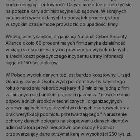
konkurencyjną i rentowność. Często może też przełożyć się
na potężne kary administracyjne lub sądowe. W skrajnych
sytuacjach wyciek danych to początek procesu, który
w szybkim czasie może prowadzić do upadłości firmy.
Według amerykańskiej organizacji National Cyber Security
Alliance około 60 procent małych firm zamyka działalność
w ciągu sześciu miesięcy od poważnego wycieku danych,
a średni koszt pojedynczego incydentu utraty informacji
sięga aż 150 tys. dolarów.
W Polsce wyciek danych też jest bardzo kosztowny. Urząd
Ochrony Danych Osobowych poinformował w lutym tego
roku o nałożeniu rekordowej kary 4,9 mln zł na jedną z firm
zajmujących się handlem prądem i gazem za "niewdrożenie
odpowiednich środków technicznych i organizacyjnych
zapewniających bezpieczeństwo danych osobowych oraz
brak weryfikacji podmiotu przetwarzającego." Naruszenie
ochrony danych polegało na skopiowaniu danych klientów
administratora przez nieuprawnione osoby. Podmiot
przetwarzający dane otrzymał karę w wysokości 250 tys. zł.