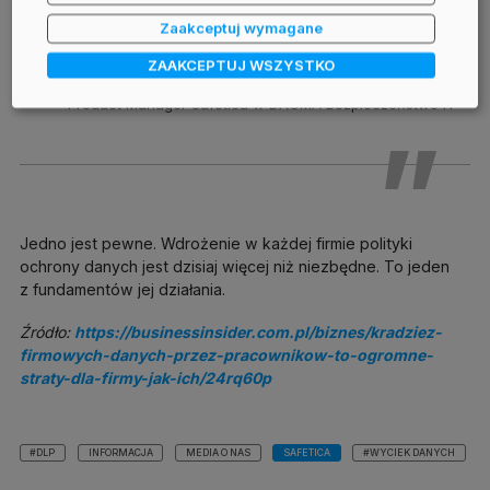
b
y
ć
c
h
r
o
n
i
o
n
e
Zaakceptuj wymagane
Mateusz Piątek,
ZAAKCEPTUJ WSZYSTKO
Product Manager Safetica w DAGMA Bezpieczeństwo IT
Jedno jest pewne. Wdrożenie w każdej firmie polityki
ochrony danych jest dzisiaj więcej niż niezbędne. To jeden
z fundamentów jej działania.
Źródło:
https://businessinsider.com.pl/biznes/kradziez-
firmowych-danych-przez-pracownikow-to-ogromne-
straty-dla-firmy-jak-ich/24rq60p
#DLP
INFORMACJA
MEDIA O NAS
SAFETICA
#WYCIEK DANYCH