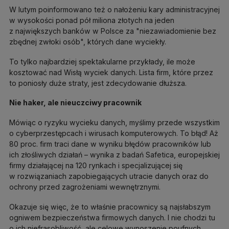
W lutym poinformowano też o nałożeniu kary administracyjnej
w wysokości ponad pół miliona złotych na jeden
z największych banków w Polsce za "niezawiadomienie bez
zbędnej zwłoki osób", których dane wyciekły.
To tylko najbardziej spektakularne przykłady, ile może
kosztować nad Wisłą wyciek danych. Lista firm, które przez
to poniosły duże straty, jest zdecydowanie dłuższa.
Nie haker, ale nieuczciwy pracownik
Mówiąc o ryzyku wycieku danych, myślimy przede wszystkim
o cyberprzestępcach i wirusach komputerowych. To błąd! Aż
80 proc. firm traci dane w wyniku błędów pracowników lub
ich złośliwych działań – wynika z badań Safetica, europejskiej
firmy działającej na 120 rynkach i specjalizującej się
w rozwiązaniach zapobiegających utracie danych oraz do
ochrony przed zagrożeniami wewnętrznymi.
Okazuje się więc, że to właśnie pracownicy są najsłabszym
ogniwem bezpieczeństwa firmowych danych. I nie chodzi tu
o ich niefrasobliwość, ale celowe wynoszenie poufnych