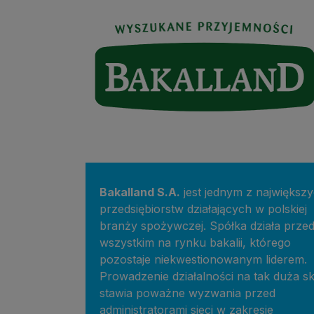
Bakalland S.A.
jest jednym z największ
przedsiębiorstw działających w polskiej
branży spożywczej. Spółka działa prze
wszystkim na rynku bakalii, którego
pozostaje niekwestionowanym liderem.
Prowadzenie działalności na tak duża sk
stawia poważne wyzwania przed
administratorami sieci w zakresie