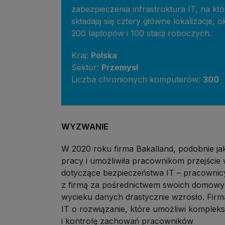
zabezpieczenia infrastruktura IT, na któ
składają się cztery główne lokalizacje, o
200 laptopów i 100 stacji roboczych.
Kraj:
Polska
Sektor:
Przemysł
Liczba chronionych komputerów:
300
WYZWANIE
W 2020 roku firma Bakalland, podobnie jak
pracy i umożliwiła pracownikom przejście 
dotyczące bezpieczeństwa IT – pracownic
z firmą za pośrednictwem swoich domowych
wycieku danych drastycznie wzrosło. Firm
IT o rozwiązanie, które umożliwi komplek
i kontrolę zachowań pracowników