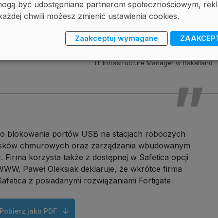
, mogą być udostępniane partnerom społecznościowym, r
z
a
ł
ą
c
z
a
n
e
d
o
w
i
a
d
o
m
o
ś
c
i
p
o
u
f
n
e
p
l
i
k
i
.
W
i
e
m
y
r
ó
w
n
i
e
ż
każdej chwili możesz zmienić ustawienia cookies.
u
j
e
i
c
z
y
n
i
e
k
o
r
z
y
s
t
a
w
g
o
d
z
i
n
a
c
h
p
r
a
c
y
z
g
i
e
r
o
n
l
i
n
e
Zaakceptuj wymagane
ZAAKCEP
Paweł Oleksiak
IT Infrastructure Manager w Bakalland
 do blokowania portów USB na stacjach roboczych
dysków chmurowych oraz zarządzania wbudowanym
Firma korzysta także z dostępnej w Safetica opcji
WW. Paweł Oleksiak deklaruje, że wkrótce firma
Safetica z posiadanymi rozwiązaniami Fortigate
Pobierz jako PDF