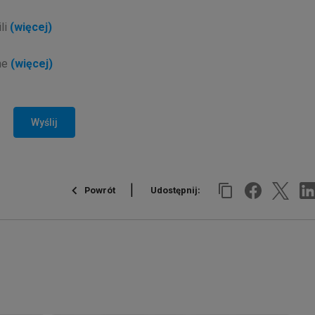
li
(więcej)
ne
(więcej)
Wyślij
Udostępnij:
Powrót