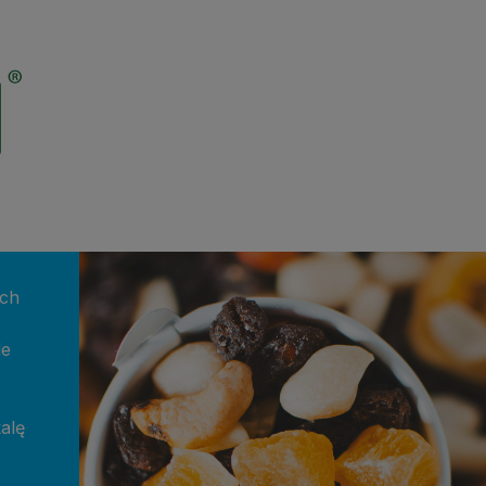
ych
de
alę