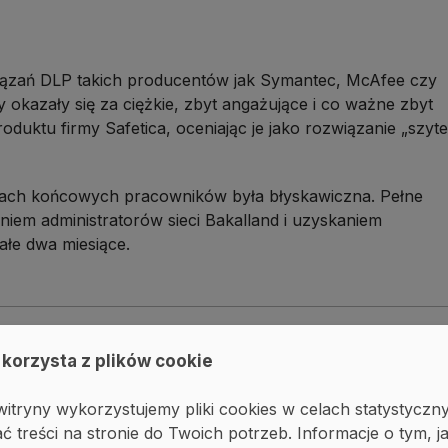
wiązań DLP takich producentów jak Symantec, McAfee czy
 okazały się za ciężkie, zbyt angażujące i co ważne zbyt
duktu firmy Safetica, oceniając je jako rozwiązanie „szyte
niach końcowych pracowników była błyskawiczna. Pełne
niem administratorów sieci Bakalland i uzyskaniem
ałe dwa miesiące.
ę
w
n
a
s
z
e
j
f
i
r
m
i
e
d
o
s
k
o
n
a
l
e
.
J
e
s
t
t
o
r
o
z
w
i
ą
z
a
n
i
e
 korzysta z plików cookie
n
i
e
w
y
m
a
g
a
s
t
a
ł
e
j
o
p
i
e
k
i
p
o
s
t
r
o
n
i
e
a
d
m
i
n
i
s
t
r
a
t
o
r
a
.
n
i
t
o
r
i
n
g
u
z
a
c
h
o
w
a
n
i
a
n
a
s
z
y
c
h
p
r
a
c
o
w
n
i
k
ó
w
.
D
z
i
ę
k
i
itryny wykorzystujemy pliki cookies w celach statystyczn
a
ć
p
o
c
z
t
ę
e
l
e
k
t
r
o
n
i
c
z
n
ą
p
r
a
c
o
w
n
i
k
ó
w
k
o
r
z
y
s
t
a
j
ą
c
y
c
h
ć treści na stronie do Twoich potrzeb. Informacje o tym, j
g
d
z
i
e
p
r
a
c
o
w
n
i
c
y
w
y
s
y
ł
a
j
ą
w
i
a
d
o
m
o
ś
c
i
,
c
z
y
w
t
r
e
ś
c
i
n
i
e