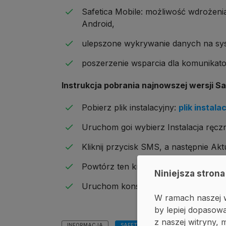
Safetica Mobile: możliwość wdrożen
Android,
ulepszone wykrywanie danych na sy
poszerzenie wsparcia dla komunikat
Instrukcja pobrania najnowszej wersji Sa
Pobierz plik instalacyjny:
plik instala
Uruchom goi wybierz Instalacja ręc
Kliknij przycisk SMS, a następnie Aktu
Powtórz ten krok dla SMC (Safetica
Niniejsza strona
Uruchom konsolę Safetica i przejdź do
W ramach naszej w
by lepiej dopasowa
z naszej witryny
INFORMACJA
SAFETICA