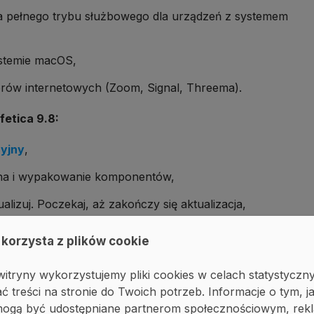
ia pełnego trybu służbowego dla urządzeń z systemem
stemie macOS,
orów internetowych (Zoom, Signal, Threema).
fetica 9.8:
cyjny
,
zna i wypakowanie komponentów,
alizuj. Poczekaj, aż zakończy się aktualizacja,
 Management Console),
 korzysta z plików cookie
 aktualizacji klientów.
itryny wykorzystujemy pliki cookies w celach statystyczn
ć treści na stronie do Twoich potrzeb. Informacje o tym, j
, mogą być udostępniane partnerom społecznościowym, r