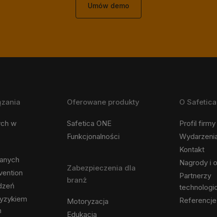
Umów demo
ązania
Oferowane produkty
O Safetica
ych w
Safetica ONE
Profil firmy
Funkcjonalności
Wydarzeni
Kontakt
danych
Nagrody i o
Zabezpieczenia dla
vention
Partnerzy
branż
ądzeń
technologi
ryzykiem
Referencje
Motoryzacja
m
Edukacja