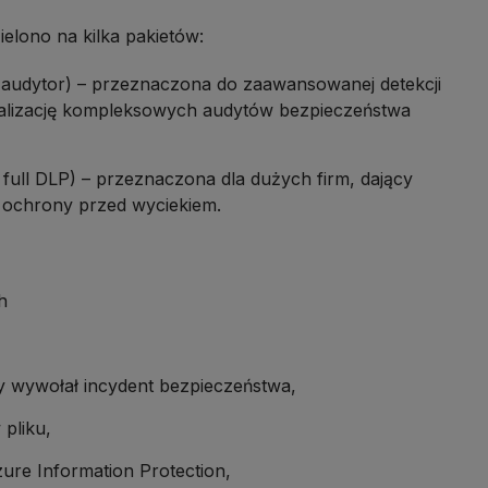
elono na kilka pakietów:
t audytor) – przeznaczona do zaawansowanej detekcji
ealizację kompleksowych audytów bezpieczeństwa
t full DLP) – przeznaczona dla dużych firm, dający
 ochrony przed wyciekiem.
h
ry wywołał incydent bezpieczeństwa,
pliku,
ure Information Protection,