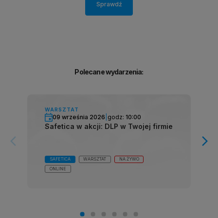
Sprawdź
Polecane wydarzenia:
WARSZTAT
09 września 2026
|
godz:
10:00
Safetica w akcji: DLP w Twojej firmie
arrow_forward_ios
arrow_forward_ios
SAFETICA
WARSZTAT
NA ŻYWO
ONLINE