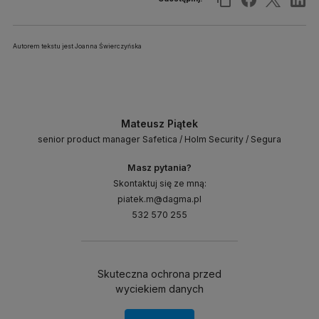
Autorem tekstu jest Joanna Świerczyńska
Mateusz Piątek
senior product manager Safetica / Holm Security / Segura
Masz pytania?
Skontaktuj się ze mną:
piatek.m@dagma.pl
532 570 255
Skuteczna ochrona przed
wyciekiem danych