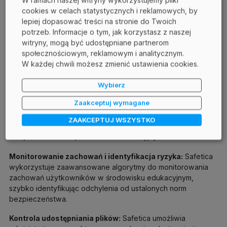
W ramach naszej witryny wykorzystujemy pliki
w rekordach uczniów lub sprawdzanie dostępu
cookies w celach statystycznych i reklamowych, by
użytkowników do wysoce poufnych danych.
lepiej dopasować treści na stronie do Twoich
potrzeb. Informacje o tym, jak korzystasz z naszej
Safetica: Dostosowane do potrzeb DLP dla doskonałości
witryny, mogą być udostępniane partnerom
edukacyjnej
społecznościowym, reklamowym i analitycznym.
Niezaprzeczalnie przyszłość edukacji jest cyfrowa i tylko
W każdej chwili możesz zmienić ustawienia cookies.
dzięki skutecznemu DLP sektor ten może zapewnić
bezpieczeństwo swoich najcenniejszych aktywów:
Wybierz
informacji. Safetica oferuje rozwiązania DLP zaprojektowane
Zaakceptuj wymagane
w celu ochrony wrażliwych danych w instytucjach
edukacyjnych.
ZAAKCEPTUJ WSZYSTKO
Oto jak Safetica wspiera sektor edukacyjny:
Monitorowanie zachowań i identyfikacja ryzyka:
Safetica
wykorzystuje zaawansowane algorytmy do monitorowania
zachowań użytkowników w środowisku edukacyjnym,
szybko identyfikując odchylenia od ustalonych norm
bezpieczeństwa.
Kontrola udostępniania plików:
Safetica umożliwia