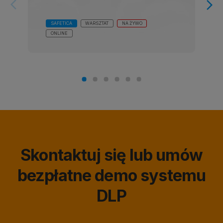
arrow_forward_ios
arrow_forward_ios
SAFETICA
WARSZTAT
NA ŻYWO
ONLINE
Skontaktuj się lub umów
bezpłatne demo systemu
DLP