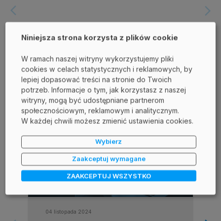
arrow_forward_ios
arrow_forward_ios
Niniejsza strona korzysta z plików cookie
W ramach naszej witryny wykorzystujemy pliki
cookies w celach statystycznych i reklamowych, by
lepiej dopasować treści na stronie do Twoich
potrzeb. Informacje o tym, jak korzystasz z naszej
witryny, mogą być udostępniane partnerom
społecznościowym, reklamowym i analitycznym.
Podobne wpisy:
W każdej chwili możesz zmienić ustawienia cookies.
Wybierz
Zaakceptuj wymagane
ZAAKCEPTUJ WSZYSTKO
04 listopada 2024