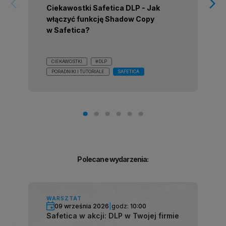
arrow_forward_ios
arrow_forward_ios
Ciekawostki Safetica DLP - Jak
włączyć funkcję Shadow Copy
w Safetica?
CIEKAWOSTKI
#DLP
PORADNIKI I TUTORIALE
SAFETICA
Polecane wydarzenia:
WARSZTAT
09 września 2026
|
godz:
10:00
Safetica w akcji: DLP w Twojej firmie