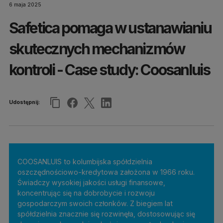
6 maja 2025
Safetica pomaga w ustanawianiu
skutecznych mechanizmów
kontroli - Case study: Coosanluis
Udostępnij:
COOSANLUIS to kolumbijska spółdzielnia
oszczędnościowo-kredytowa założona w 1966 roku.
Świadczy wysokiej jakości usługi finansowe,
koncentrując się na dobrobycie i rozwoju
gospodarczym swoich członków. Z biegiem lat
spółdzielnia znacznie się rozwinęła, dostosowując się