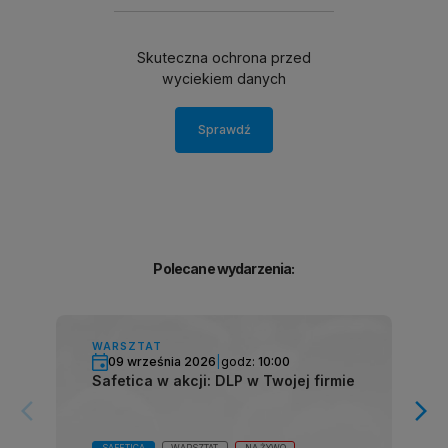
Skuteczna ochrona przed
wyciekiem danych
Sprawdź
Polecane wydarzenia:
WARSZTAT
09 września 2026
|
godz:
10:00
Safetica w akcji: DLP w Twojej firmie
arrow_forward_ios
arrow_forward_ios
SAFETICA
WARSZTAT
NA ŻYWO