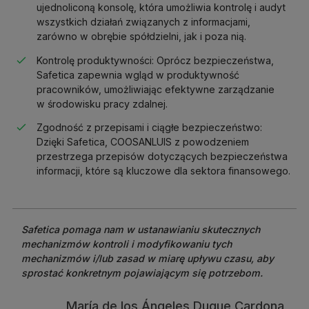
ujednoliconą konsolę, która umożliwia kontrolę i audyt
wszystkich działań związanych z informacjami,
zarówno w obrębie spółdzielni, jak i poza nią.
Kontrolę produktywności: Oprócz bezpieczeństwa,
Safetica zapewnia wgląd w produktywność
pracowników, umożliwiając efektywne zarządzanie
w środowisku pracy zdalnej.
Zgodność z przepisami i ciągłe bezpieczeństwo:
Dzięki Safetica, COOSANLUIS z powodzeniem
przestrzega przepisów dotyczących bezpieczeństwa
informacji, które są kluczowe dla sektora finansowego.
S
a
f
e
t
i
c
a
p
o
m
a
g
a
n
a
m
w
u
s
t
a
n
a
w
i
a
n
i
u
s
k
u
t
e
c
z
n
y
c
h
m
e
c
h
a
n
i
z
m
ó
w
k
o
n
t
r
o
l
i
i
m
o
d
y
f
i
k
o
w
a
n
i
u
t
y
c
h
m
e
c
h
a
n
i
z
m
ó
w
i
/
l
u
b
z
a
s
a
d
w
m
i
a
r
ę
u
p
ł
y
w
u
c
z
a
s
u
,
a
b
y
s
p
r
o
s
t
a
ć
k
o
n
k
r
e
t
n
y
m
p
o
j
a
w
i
a
j
ą
c
y
m
s
i
ę
p
o
t
r
z
e
b
o
m
.
María de los Ángeles Duque Cardona,