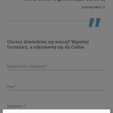
koordynator IT
Chcesz dowiedzieć się więcej? Wypełnij
formularz, a odezwiemy się do Ciebie.
Nazwa firmy / instytucji
Imię
Nazwisko