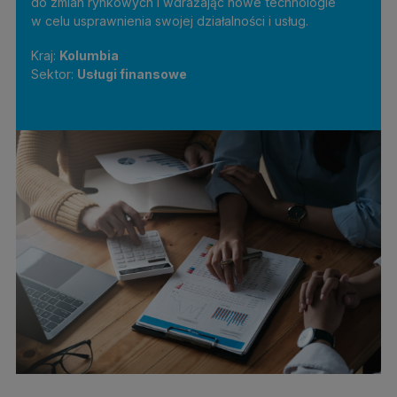
do zmian rynkowych i wdrażając nowe technologie
w celu usprawnienia swojej działalności i usług.
Kraj:
Kolumbia
Sektor:
Usługi finansowe