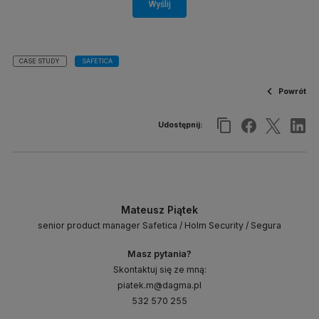
Wyślij
CASE STUDY
SAFETICA
Powrót
Udostępnij:
Mateusz Piątek
senior product manager Safetica / Holm Security / Segura
Masz pytania?
Skontaktuj się ze mną:
piatek.m@dagma.pl
532 570 255