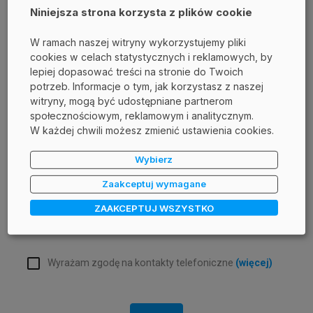
Niniejsza strona korzysta z plików cookie
Telefon
W ramach naszej witryny wykorzystujemy pliki
cookies w celach statystycznych i reklamowych, by
lepiej dopasować treści na stronie do Twoich
potrzeb. Informacje o tym, jak korzystasz z naszej
Adres e-mail
witryny, mogą być udostępniane partnerom
społecznościowym, reklamowym i analitycznym.
W każdej chwili możesz zmienić ustawienia cookies.
Sprawdź, kto będzie administratorem Twoich danych
Wybierz
(więcej)
Zaakceptuj wymagane
Chcę dostawać informacje o nowościach DAGMA
ZAAKCEPTUJ WSZYSTKO
Wyrażam zgodę na otrzymywanie e-maili
(więcej)
Wyrażam zgodę na kontakty telefoniczne
(więcej)