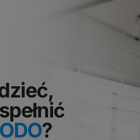
dzieć,
spełnić
RODO
?