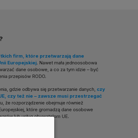
?
kich firm, które przetwarzają dane
ii Europejskiej
. Nawet mała jednoosobowa
warzać dane osobowe, a co za tym idzie – być
enia przepisów RODO.
nia, gdzie odbywa się przetwarzanie danych,
czy
UE, czy też nie – zawsze musi przestrzegać
ktu, że rozporządzenie obejmuje również
 Europejskiej, które gromadzą dane osobowe
warów lub usług obywatelom UE.