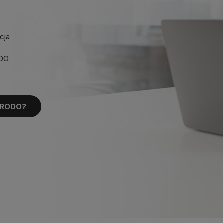
cja
ODO
 RODO?