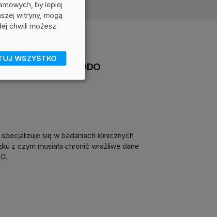
lamowych, by lepiej
aszej witryny, mogą
ej chwili możesz
TUJ WSZYSTKO
kać zgodność z RODO
pecjalizuje się w badaniach klinicznych
ązku z czym musiała chronić wrażliwe dane
O.