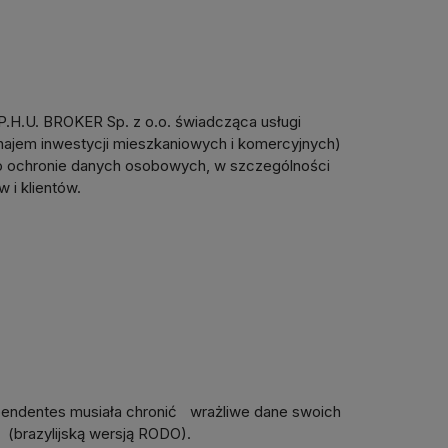
P.H.U. BROKER Sp. z o.o. świadcząca usługi
najem inwestycji mieszkaniowych i komercyjnych)
o ochronie danych osobowych, w szczególności
 i klientów.
pendentes musiała chronić wrażliwe dane swoich
(brazylijską wersją RODO).