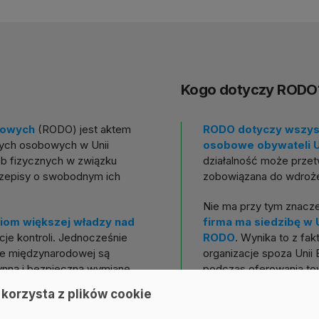
Kogo dotyczy RODO
bowych
(RODO) jest aktem
RODO dotyczy wszyst
nych osobowych w Unii
osobowe obywateli Un
ób fizycznych w związku
działalność może przet
zepisy o swobodnym ich
zobowiązana do wdroż
Nie ma przy tym znacze
iom większej władzy nad
firma ma siedzibę w 
e kontroli. Jednocześnie
RODO
. Wynika to z fa
nie międzynarodowej są
organizacje spoza Unii
łynną i bezpieczną wymianę
podczas oferowania to
 korzysta z plików cookie