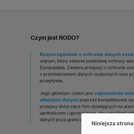
Czym jest RODO?
Rozporządzenie o ochronie danych oso
unijnym, który stanowi podstawę ochrony da
Europejskiej. Zawiera przepisy o ochronie os
z przetwarzaniem danych osobowych oraz pr
przepływie.
Jego głównym celem jest
zapewnienie ludz
własnymi danymi
poprzez kompleksowe opcj
przepisy dotyczące firm działających na are
ujednolicone i uproszczone, aby umożliwić p
danych poza granicami.
Niniejsza strona