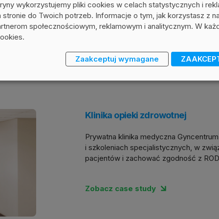
ryny wykorzystujemy pliki cookies w celach statystycznych i rek
stronie do Twoich potrzeb. Informacje o tym, jak korzystasz z n
artnerom społecznościowym, reklamowym i analitycznym. W każd
cookies.
Zaakceptuj wymagane
ZAAKCEP
ia wzięte. Dowiedz się jak
Safetica pomaga
uzys
Klinika opieki zdrowotnej
Prywatna klinika medyczna Gyncentrum s
i szkoleniach specjalistycznych, w zwi
pacjentów i zachować zgodność z ROD
Zobacz case study