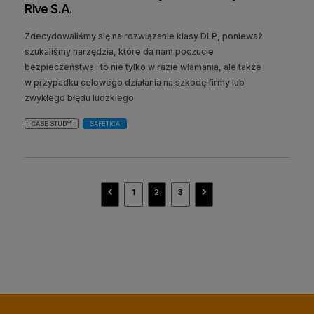
Rive S.A.
Zdecydowaliśmy się na rozwiązanie klasy DLP, ponieważ
szukaliśmy narzędzia, które da nam poczucie
bezpieczeństwa i to nie tylko w razie włamania, ale także
w przypadku celowego działania na szkodę firmy lub
zwykłego błędu ludzkiego
CASE STUDY
SAFETICA
navigate_before
navigate_next
1
2
3