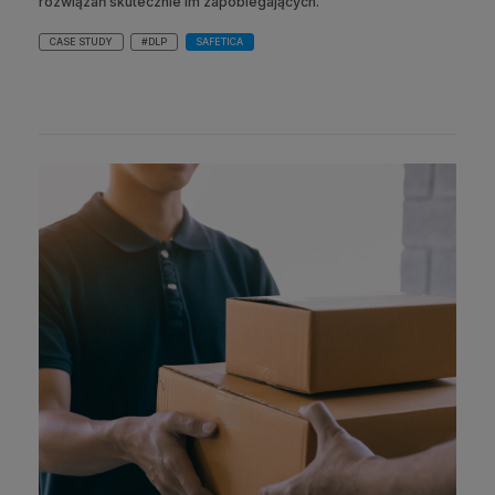
rozwiązań skutecznie im zapobiegających.
CASE STUDY
#DLP
SAFETICA