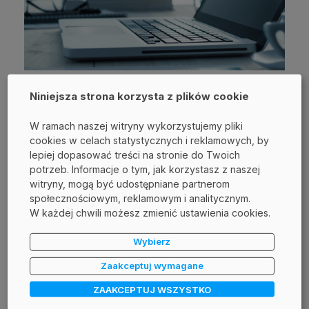
12 kwietnia 2021
Niniejsza strona korzysta z plików cookie
Kompleksowa ochrona danych i kontrola
zachowań pracowników - Case Study -
W ramach naszej witryny wykorzystujemy pliki
Bakalland S.A.
cookies w celach statystycznych i reklamowych, by
lepiej dopasować treści na stronie do Twoich
Jako system DLP Safetica sprawdza się w naszej firmie
potrzeb. Informacje o tym, jak korzystasz z naszej
doskonale. Jest to rozwiązanie wyjątkowo intuicyjne
witryny, mogą być udostępniane partnerom
w działaniu, które nie wymaga stałej opieki po stronie
społecznościowym, reklamowym i analitycznym.
administratora.
W każdej chwili możesz zmienić ustawienia cookies.
CASE STUDY
SAFETICA
Wybierz
Zaakceptuj wymagane
ZAAKCEPTUJ WSZYSTKO