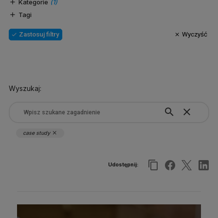
Kategorie
(1)
Tagi
Zastosuj filtry
Wyczyść
Wyszukaj:
search
close
case study
close
Udostępnij: